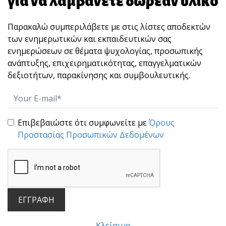
για να λαμβάνετε δωρεάν υλικό
Παρακαλώ συμπεριλάβετε με στις λίστες αποδεκτών
των ενημερωτικών και εκπαιδευτικών σας
ενημερώσεων σε θέματα ψυχολογίας, προσωπικής
ανάπτυξης, επιχειρηματικότητας, επαγγελματικών
ΜΙΑ ΣΥΜΒΟΥΛΗ ΠΟΥ ΕΔΩΣΑ ΣΕ ΕΝΑ ΠΕΛΑΤΗ ΜΟΥ
δεξιοτήτων, παρακίνησης και συμβουλευτικής.
...
Στις business και την επαγγελματική
αναρρίχηση, [...]
Επιβεβαιώστε ότι συμφωνείτε με
Όρους
Προστασίας Προσωπικών Δεδομένων
ΕΓΓΡΑΦΗ
Οι αντιρρήσεις των πελατών και ο
Κλείσιμο