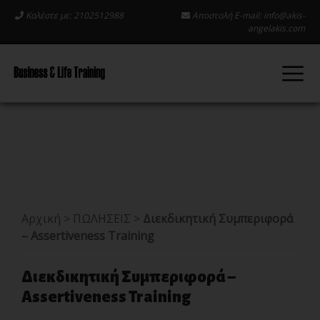
Καλέστε με: 2102512988
Αποστολή E-mail:
info@akis-
angelakis.com
Αρχική
>
ΠΩΛΗΣΕΙΣ
>
Διεκδικητική Συμπεριφορά
– Assertiveness Training
Διεκδικητική Συμπεριφορά –
Assertiveness Training