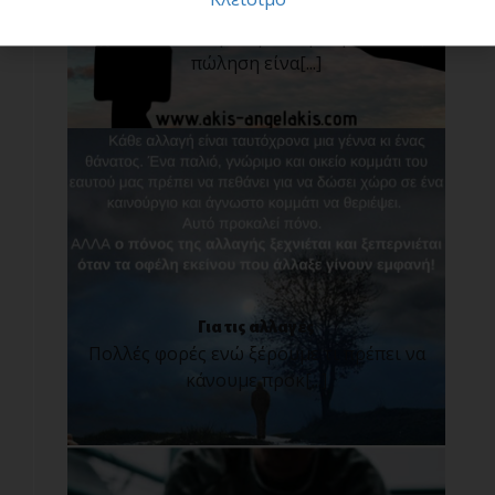
ασφαλιστικός διαμεσολαβητής
Έχετε ποτέ σκεφτεί γιατί η ασφαλιστική
πώληση είνα[...]
Για τις αλλαγές
Πολλές φορές ενώ ξέρουμε τι πρέπει να
κάνουμε προκ[...]