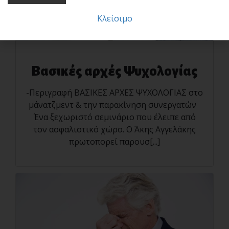
Κλείσιμο
Βασικές αρχές Ψυχολογίας
-Περιγραφή ΒΑΣΙΚΕΣ ΑΡΧΕΣ ΨΥΧΟΛΟΓΙΑΣ στο
μάνατζμεντ & την παρακίνηση συνεργατών
Ένα ξεχωριστό σεμινάριο που έλειπε από
τον ασφαλιστικό χώρο. Ο Άκης Αγγελάκης
πρωτοπορεί παρουσ[...]