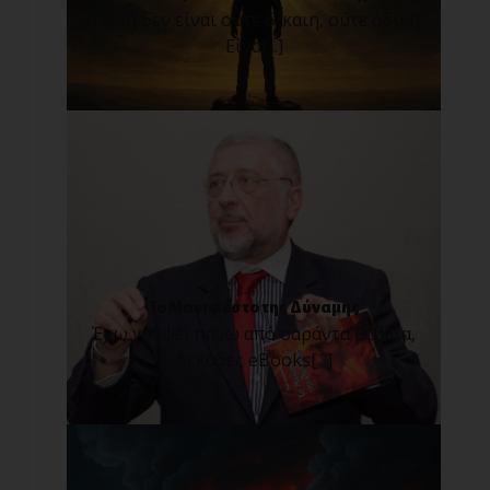
Η ζωή δεν είναι ούτε δίκαιη, ούτε άδικη.
Είνα[...]
Το Μανιφέστο της Δύναμης
Έχω γράψει πάνω από σαράντα βιβλία,
δεκάδες eBooks[...]