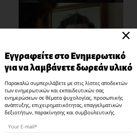
×
Εγγραφείτε στο Ενημερωτικό
Μην κάνεις αυτό το λάθος!
Μη μπερδεύεις το ποιος είσαι με το τι έχεις
για να λαμβάνετε δωρεάν υλικό
κάνει.[...]
Παρακαλώ συμπεριλάβετε με στις λίστες αποδεκτών
των ενημερωτικών και εκπαιδευτικών σας
ενημερώσεων σε θέματα ψυχολογίας, προσωπικής
ανάπτυξης, επιχειρηματικότητας, επαγγελματικών
δεξιοτήτων, παρακίνησης και συμβουλευτικής.