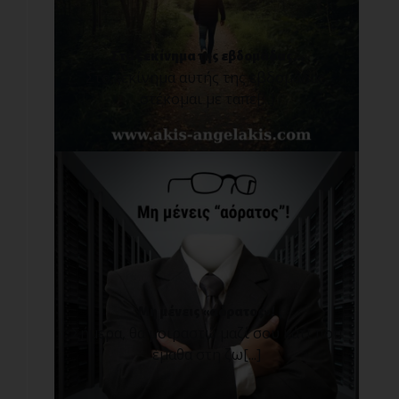
Στο ξεκίνημα της εβδομάδας...
Στο ξεκίνημα αυτής της εβδομάδας,
στέκομαι με ταπε[...]
Μη μένεις «αόρατος»!
Σήμερα, θα μοιραστώ μαζί σου κάτι που
έμαθα στη ζω[...]