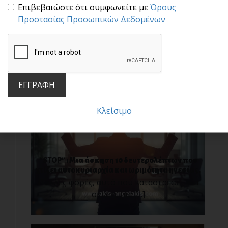
Επιβεβαιώστε ότι συμφωνείτε με
Όρους
Το "αύριο" ανήκει στα παιδιά μας!
Προστασίας Προσωπικών Δεδομένων
«Η κοινωνία μας γίνεται καλύτερη όταν οι
γέροι φυτ[...]
ΕΓΓΡΑΦΗ
Κλείσιμο
“STOP” : Μια άσκηση 10 δευτερολέπτων που
χτίζει αυτοκυριαρχία και ωριμότητα ηγεσίας.
Πολλές φορές, αυτό που καταστρέφει μια
σχέση, μια [...]