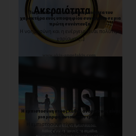
Πως ανακαλύπτω την ακεραιότητα του
χαρακτήρα ενός υποψηφίου συνεργάτη σε μια
πρώτη συνέντευξη;
Η νοημοσύνη και η ενέργεια είναι πολύτιμα
χαρίσματ[...]
Η εμπιστοσύνη στους λάθος ανθρώπους είναι
μια μορφή αυτοκαταστροφής
Η εμπιστοσύνη είναι κάτι που όλοι τη
ζητάμε, όλοι [...]