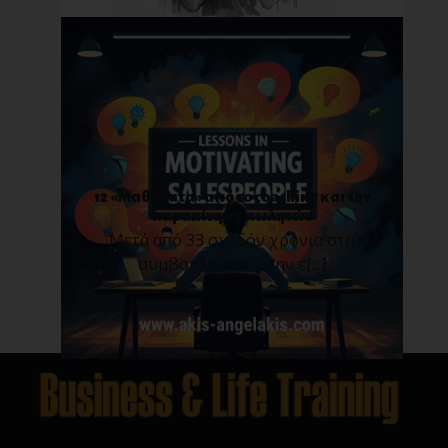
12 «Μαθήματα» από το coaching και την
παρακίνηση πωλητών
Μετά από 33 σχεδόν χρόνια στη
συμβουλευτική, την ε[...]