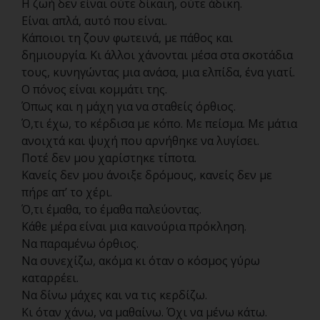
Η ζωή δεν είναι ούτε δίκαιη, ούτε άδικη.
Είναι απλά, αυτό που είναι.
Κάποιοι τη ζουν φωτεινά, με πάθος και
δημιουργία. Κι άλλοι χάνονται μέσα στα σκοτάδια
τους, κυνηγώντας μια ανάσα, μια ελπίδα, ένα γιατί.
Ο πόνος είναι κομμάτι της.
Όπως και η μάχη για να σταθείς όρθιος.
Ό,τι έχω, το κέρδισα με κόπο. Με πείσμα. Με μάτια
ανοιχτά και ψυχή που αρνήθηκε να λυγίσει.
Ποτέ δεν μου χαρίστηκε τίποτα.
Κανείς δεν μου άνοιξε δρόμους, κανείς δεν με
πήρε απ’ το χέρι.
Ό,τι έμαθα, το έμαθα παλεύοντας.
Κάθε μέρα είναι μια καινούρια πρόκληση.
Να παραμένω όρθιος.
Να συνεχίζω, ακόμα κι όταν ο κόσμος γύρω
καταρρέει.
Να δίνω μάχες και να τις κερδίζω.
Κι όταν χάνω, να μαθαίνω. Όχι να μένω κάτω.