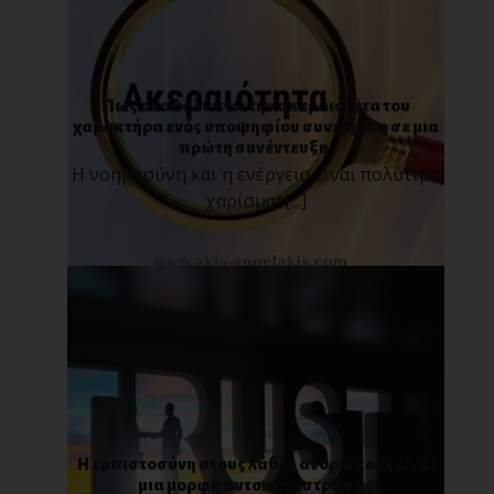
Πως ανακαλύπτω την ακεραιότητα του
χαρακτήρα ενός υποψηφίου συνεργάτη σε μια
πρώτη συνέντευξη;
Η νοημοσύνη και η ενέργεια είναι πολύτιμα
χαρίσματ[...]
Η εμπιστοσύνη στους λάθος ανθρώπους είναι
μια μορφή αυτοκαταστροφής