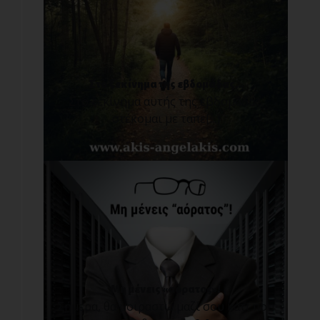
Στο ξεκίνημα της εβδομάδας...
Στο ξεκίνημα αυτής της εβδομάδας,
στέκομαι με ταπε[...]
Μη μένεις «αόρατος»!
Σήμερα, θα μοιραστώ μαζί σου κάτι που