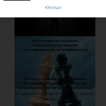
Κλείσιμο
Μια υπέροχη πρακτική : Η τεχνική «σαν να…»
Οι άνθρωποι έχουν επιθυμίες. Κάποιοι
θέλουν να προ[...]
Γιατί είναι σημαντικό να μπορούμε να
διαχειριζόμαστε μια σύγκρουση στην
επαγγελματική και την προσωπική μας ζωή
Οι συγκρούσεις είναι αναπόφευκτο κομμάτι
της ζωής [...]