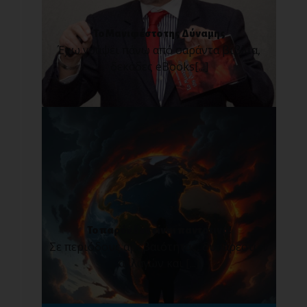
Το Μανιφέστο της Δύναμης
Έχω γράψει πάνω από σαράντα βιβλία,
δεκάδες eBooks[...]
Το παρόν δεν είναι παντοτινό!
Σε περιόδους αβεβαιότητας, δυσάρεστων
αλλαγών και [...]