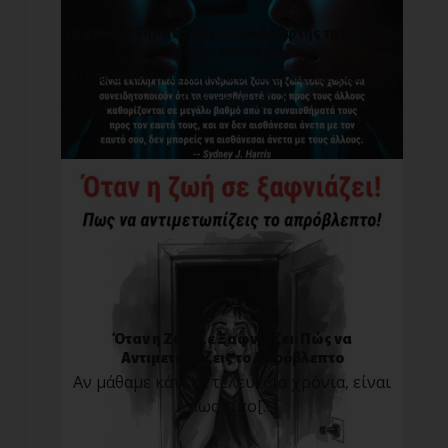
Τα συναισθήματά μας : O καθρέφτης της σχέσης
με τον εαυτό μας
Είναι εκπληκτικό πόσοι άνθρωποι ζουν τη
ζωή τους χ[...]
Όταν η Ζωή Σε Ξαφνιάζει: Πώς να
Αντιμετωπίζεις το Απρόβλεπτο
Αν μάθαμε κάτι τα τελευταία χρόνια, είναι
πως τίπο[...]