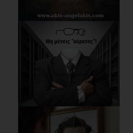
στέκομαι με ταπε[...]
Μη μένεις «αόρατος»!
Σήμερα, θα μοιραστώ μαζί σου κάτι που
έμαθα στη ζω[...]