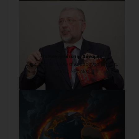
Το Μανιφέστο της Δύναμης
Έχω γράψει πάνω από σαράντα βιβλία,
δεκάδες eBooks[...]