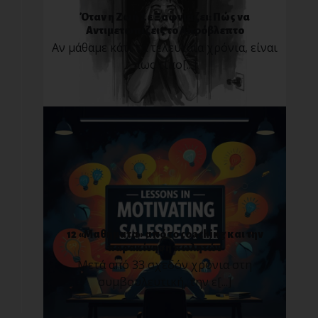
Όταν η Ζωή Σε Ξαφνιάζει: Πώς να
Αντιμετωπίζεις το Απρόβλεπτο
Αν μάθαμε κάτι τα τελευταία χρόνια, είναι
πως τίπο[...]
12 «Μαθήματα» από το coaching και την
παρακίνηση πωλητών
Μετά από 33 σχεδόν χρόνια στη
συμβουλευτική, την ε[...]