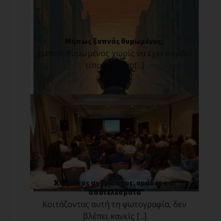
Μήπως ξυπνάς θυμωμένος;
Ξυπνάς θυμωμένος χωρίς να έχει συμβεί
τίποτα; Πρόσ[...]
Χτίζοντας ανθρώπους, ομάδες και
αποτελέσματα
Κοιτάζοντας αυτή τη φωτογραφία, δεν
βλέπει κανείς [...]