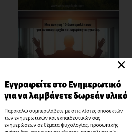
×
“STOP” : Μια άσκηση 10 δευτερολέπτων που
χτίζει αυτοκυριαρχία και ωριμότητα ηγεσίας.
Πολλές φορές, αυτό που καταστρέφει μια
Εγγραφείτε στο Ενημερωτικό
σχέση, μια [...]
για να λαμβάνετε δωρεάν υλικό
Παρακαλώ συμπεριλάβετε με στις λίστες αποδεκτών
των ενημερωτικών και εκπαιδευτικών σας
ενημερώσεων σε θέματα ψυχολογίας, προσωπικής
ανάπτυξης, επιχειρηματικότητας, επαγγελματικών