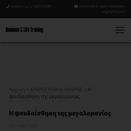
Καλέστε με: 2102512988
Αποστολή E-mail:
info@akis-
angelakis.com
Αρχική
>
ΑΡΘΡΟΓΡΑΦΙΑ ΗΜΕΡΑΣ
>
Η
ψευδαίσθηση της μεγαλομανίας
Η ψευδαίσθηση της μεγαλομανίας
Sun Feb 2026