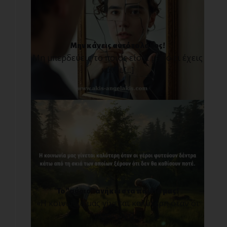
Μην κάνεις αυτό το λάθος!
Μη μπερδεύεις το ποιος είσαι με το τι έχεις
κάνει.[...]
Το "αύριο" ανήκει στα παιδιά μας!
«Η κοινωνία μας γίνεται καλύτερη όταν οι
γέροι φυτ[...]