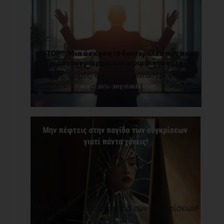
“STOP” : Μια άσκηση 10 δευτερολέπτων που
χτίζει αυτοκυριαρχία και ωριμότητα ηγεσίας.
Πολλές φορές, αυτό που καταστρέφει μια
σχέση, μια [...]
Μην πέφτεις στην παγίδα των συγκρίσεων!
Σ[...]