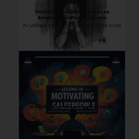
Όταν η Ζωή Σε Ξαφνιάζει: Πώς να
Αντιμετωπίζεις το Απρόβλεπτο
Αν μάθαμε κάτι τα τελευταία χρόνια, είναι
πως τίπο[...]
12 «Μαθήματα» από το coaching και την
παρακίνηση πωλητών
Μετά από 33 σχεδόν χρόνια στη
συμβουλευτική, την ε[...]