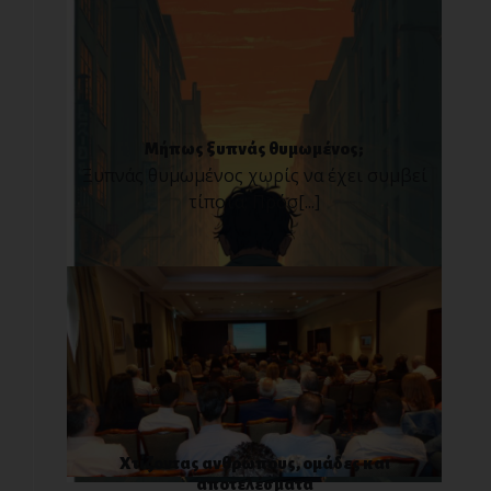
Μήπως ξυπνάς θυμωμένος;
Ξυπνάς θυμωμένος χωρίς να έχει συμβεί
τίποτα; Πρόσ[...]
Χτίζοντας ανθρώπους, ομάδες και
αποτελέσματα