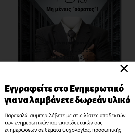
Μη μένεις «αόρατος»!
Σήμερα, θα μοιραστώ μαζί σου κάτι που
έμαθα στη ζω[...]
×
Εγγραφείτε στο Ενημερωτικό
για να λαμβάνετε δωρεάν υλικό
Παρακαλώ συμπεριλάβετε με στις λίστες αποδεκτών
των ενημερωτικών και εκπαιδευτικών σας
ενημερώσεων σε θέματα ψυχολογίας, προσωπικής
Μην κάνεις αυτό το λάθος!