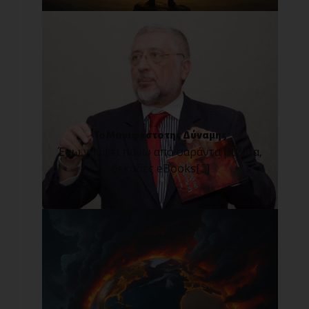
Το Μανιφέστο της Δύναμης
Έχω γράψει πάνω από σαράντα βιβλία,
δεκάδες eBooks[...]