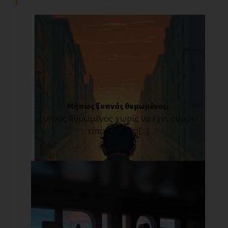
Μήπως ξυπνάς θυμωμένος;
Ξυπνάς θυμωμένος χωρίς να έχει συμβεί
τίποτα; Πρόσ[...]