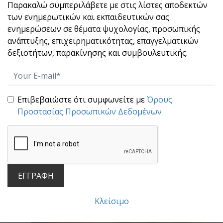
Παρακαλώ συμπεριλάβετε με στις λίστες αποδεκτών
των ενημερωτικών και εκπαιδευτικών σας
ενημερώσεων σε θέματα ψυχολογίας, προσωπικής
Για την αληθινή ευτυχία
ανάπτυξης, επιχειρηματικότητας, επαγγελματικών
Σε έναν κόσμο που προχωράει με ιλιγγιώδη
δεξιοτήτων, παρακίνησης και συμβουλευτικής.
ταχύτητα [...]
Επιβεβαιώστε ότι συμφωνείτε με
Όρους
Προστασίας Προσωπικών Δεδομένων
ΕΓΓΡΑΦΗ
Τα θεμέλια της προσωπικής ανάπτυξης
Η προσωπική ανάπτυξη είναι μια
Κλείσιμο
υποχρέωση που έχουμ[...]