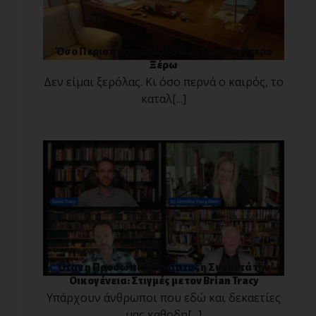
Όσο Περισσότερα Μαθαίνω, Τόσο Λιγότερο
Ξέρω
Δεν είμαι ξερόλας. Κι όσο περνά ο καιρός, το
καταλ[...]
Όταν η Προσωπική Ανάπτυξη Συναντά την
Οικογένεια: Στιγμές με τον Brian Tracy
Υπάρχουν άνθρωποι που εδώ και δεκαετίες
μας καθοδη[...]