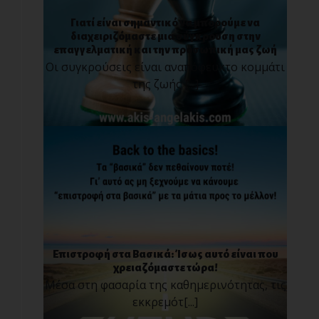
Γιατί είναι σημαντικό να μπορούμε να
διαχειριζόμαστε μια σύγκρουση στην
επαγγελματική και την προσωπική μας ζωή
Οι συγκρούσεις είναι αναπόφευκτο κομμάτι
της ζωής [...]
Επιστροφή στα Βασικά: Ίσως αυτό είναι που
χρειαζόμαστε τώρα!
Μέσα στη φασαρία της καθημερινότητας, τις
εκκρεμότ[...]