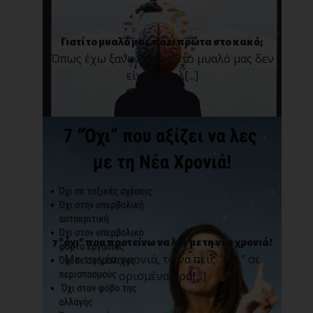
Γιατί το μυαλό μας πάει πρώτα στο κακό;
Όπως έχω ξαναγράψει, «το μυαλό μας δεν
είναι ο καλ[...]
7 "όχι" που προτείνω να λες με τη νέα χρονιά!
Με τη νέα χρονιά, το να πεις "όχι" σε
ορισμένα πρά[...]