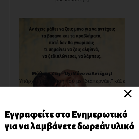
Μάθε να Ζεις – Όχι Μόνο να Αντέχεις!
Υπάρχει μια φράση που με "διαπερνάει" κάθε
×
φορά πο[...]
Εγγραφείτε στο Ενημερωτικό
για να λαμβάνετε δωρεάν υλικό