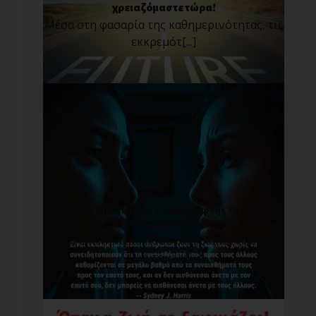
χρειαζόμαστε τώρα!
Μέσα στη φασαρία της καθημερινότητας, τις
εκκρεμότ[...]
Τα συναισθήματά μας : O καθρέφτης της σχέσης
με τον εαυτό μας
Είναι εκπληκτικό πόσοι άνθρωποι ζουν τη
ζωή τους χ[...]