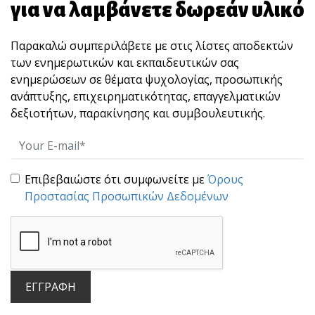
για να λαμβάνετε δωρεάν υλικό
Το "αύριο" ανήκει στα παιδιά μας!
Παρακαλώ συμπεριλάβετε με στις λίστες αποδεκτών
«Η κοινωνία μας γίνεται καλύτερη όταν οι
των ενημερωτικών και εκπαιδευτικών σας
γέροι φυτ[...]
ενημερώσεων σε θέματα ψυχολογίας, προσωπικής
ανάπτυξης, επιχειρηματικότητας, επαγγελματικών
δεξιοτήτων, παρακίνησης και συμβουλευτικής.
Επιβεβαιώστε ότι συμφωνείτε με
Όρους
Προστασίας Προσωπικών Δεδομένων
“STOP” : Μια άσκηση 10 δευτερολέπτων που
χτίζει αυτοκυριαρχία και ωριμότητα ηγεσίας.
Πολλές φορές, αυτό που καταστρέφει μια
ΕΓΓΡΑΦΗ
σχέση, μια [...]