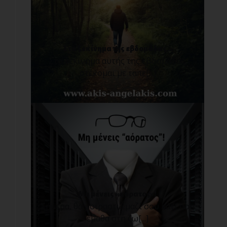
Στο ξεκίνημα της εβδομάδας...
Στο ξεκίνημα αυτής της εβδομάδας,
στέκομαι με ταπε[...]
Μη μένεις «αόρατος»!
Σήμερα, θα μοιραστώ μαζί σου κάτι που
έμαθα στη ζω[...]