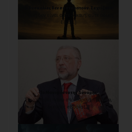
Οι δυσκολίες δεν σε σταματούν. Σε χτίζουν!
Η ζωή δεν είναι ούτε δίκαιη, ούτε άδικη.
Είνα[...]
Το Μανιφέστο της Δύναμης
Έχω γράψει πάνω από σαράντα βιβλία,
δεκάδες eBooks[...]