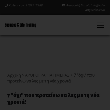
Καλέστε με: 2102512988
Αποστολή E-mail:
info@akis-
angelakis.com
Αρχική
>
ΑΡΘΡΟΓΡΑΦΙΑ ΗΜΕΡΑΣ
>
7 “όχι” που
προτείνω να λες με τη νέα χρονιά!
7 "όχι" που προτείνω να λες με τη νέα
χρονιά!