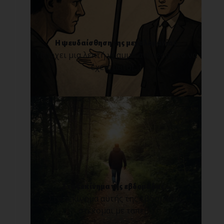
Η ψευδαίσθηση της μεγαλομανίας
Υπάρχει μια λεπτή γραμμή ανάμεσα στο να
έχεις αυτο[...]
Στο ξεκίνημα της εβδομάδας...
Στο ξεκίνημα αυτής της εβδομάδας,
στέκομαι με ταπε[...]