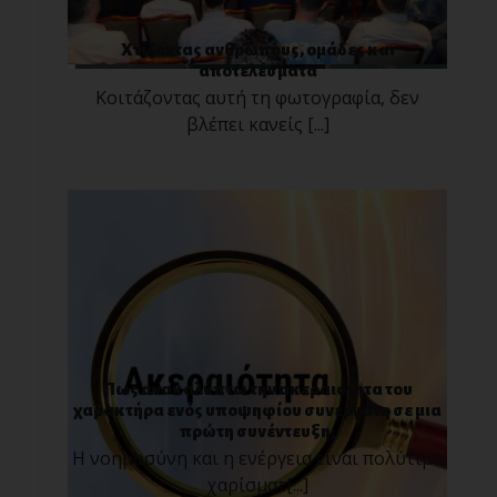
Χτίζοντας ανθρώπους, ομάδες και
αποτελέσματα
Κοιτάζοντας αυτή τη φωτογραφία, δεν
βλέπει κανείς [...]
Πως ανακαλύπτω την ακεραιότητα του
χαρακτήρα ενός υποψηφίου συνεργάτη σε μια
πρώτη συνέντευξη;
Η νοημοσύνη και η ενέργεια είναι πολύτιμα
χαρίσματ[...]