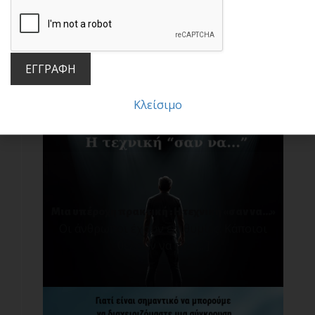
Μην πέφτεις στην παγίδα των συγκρίσεων!
Σ[...]
ΕΓΓΡΑΦΗ
Κλείσιμο
Μια υπέροχη πρακτική : Η τεχνική «σαν να…»
Οι άνθρωποι έχουν επιθυμίες. Κάποιοι
θέλουν να προ[...]