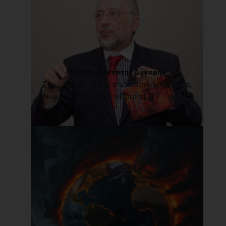
Το Μανιφέστο της Δύναμης
Έχω γράψει πάνω από σαράντα βιβλία,
δεκάδες eBooks[...]
Το παρόν δεν είναι παντοτινό!