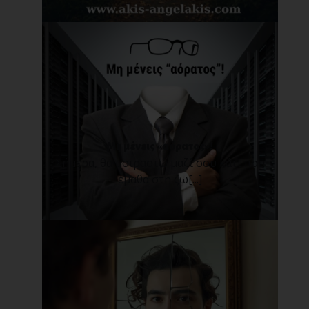
Μη μένεις «αόρατος»!
Σήμερα, θα μοιραστώ μαζί σου κάτι που
έμαθα στη ζω[...]