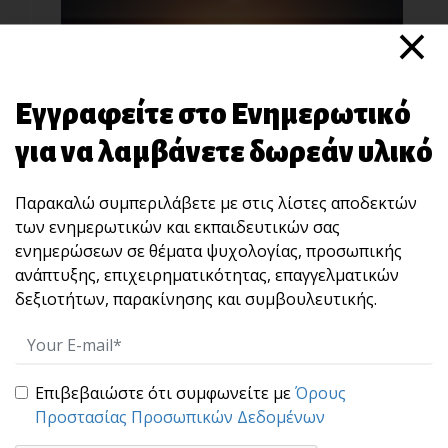
×
Εγγραφείτε στο Ενημερωτικό
για να λαμβάνετε δωρεάν υλικό
“STOP” : Μια άσκηση 10 δευτερολέπτων που
χτίζει αυτοκυριαρχία και ωριμότητα ηγεσίας.
Παρακαλώ συμπεριλάβετε με στις λίστες αποδεκτών
Πολλές φορές, αυτό που καταστρέφει μια
των ενημερωτικών και εκπαιδευτικών σας
σχέση, μια [...]
ενημερώσεων σε θέματα ψυχολογίας, προσωπικής
ανάπτυξης, επιχειρηματικότητας, επαγγελματικών
δεξιοτήτων, παρακίνησης και συμβουλευτικής.
Επιβεβαιώστε ότι συμφωνείτε με
Όρους
Προστασίας Προσωπικών Δεδομένων