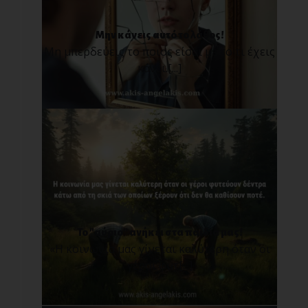
Μην κάνεις αυτό το λάθος!
Μη μπερδεύεις το ποιος είσαι με το τι έχεις
κάνει.[...]
Το "αύριο" ανήκει στα παιδιά μας!
«Η κοινωνία μας γίνεται καλύτερη όταν οι
γέροι φυτ[...]