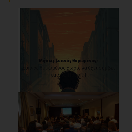
Μήπως ξυπνάς θυμωμένος;
Ξυπνάς θυμωμένος χωρίς να έχει συμβεί
τίποτα; Πρόσ[...]