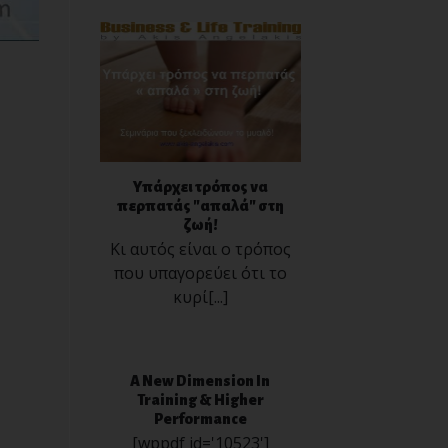
Υπάρχει τρόπος να
περπατάς "απαλά" στη
ζωή!
Κι αυτός είναι ο τρόπος
που υπαγορεύει ότι το
κυρί[...]
A New Dimension In
Training & Higher
Performance
[wppdf id='10523']