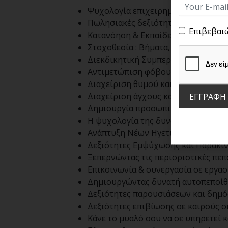
Ψυχολογία επιχειρηματία/ πωλητή
Πωλησιακές δεξιότητες
Επιβεβαι
Κατανόηση & Εκπαίδευση στην ψυχ
Στοχοθεσία : Βήματα, τρόποι και τε
Διεκδικητική Συμπεριφορά
Αντιμετώπιση φόβου : Μέθοδοι και
Διαχείριση θυμού και συγκρούσεω
Διαχείριση άγχους και αγωνίας: Η 
ΕΓΓΡΑΦΗ
Δημιουργία προσωπικού οράματος 
Η ψυχολογία της δυνατής θέλησης :
Ανάπτυξη Νέων Ηγετικών Δεξιοτήτ
Δεξιότητες Εμψύχωσης και Παρακί
Ξεπερνώντας τις περιοριστικές πε
Επικοινωνία & συνεργασία σε εργα
Δημιουργώντας δυνατή αυτοπεποί
Δεξιότητες παρουσιάσεων και δημό
Δεξιότητες επιβίωσης σε καιρούς ο
Κάνε το μυαλό σου να σε υπηρετεί κα