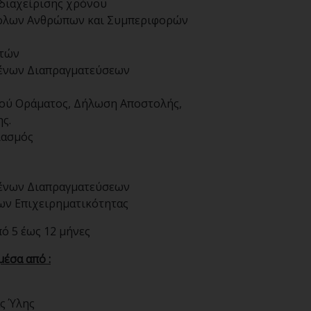
 διαχείρισης χρόνου
κολων Ανθρώπων και Συμπεριφορών
ατών
μένων Διαπραγματεύσεων
κού Οράματος, Δήλωση Αποστολής,
ς.
ιασμός
μένων Διαπραγματεύσεων
των Επιχειρηματικότητας
πό 5 έως 12 μήνες
έσα από :
ς Ύλης