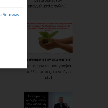
μετατρέπει τον
επαγγελματία πωλη[...]
Δεδομένων
Η ΔΥΝΑΜΗ ΤΟΥ ΟΡΑΜΑΤΟΣ
Όπως έχω πει και γράψει
πολλές φορές, το να έχει
κ[...]