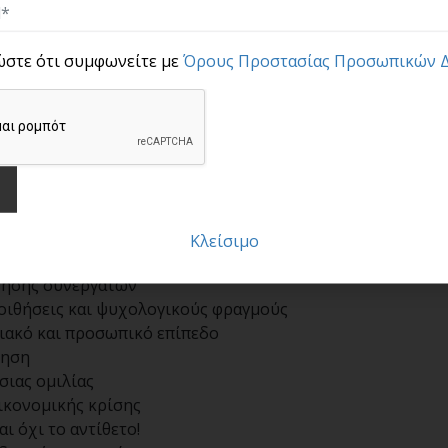
ώστε ότι συμφωνείτε με
Όρους Προστασίας Προσωπικών 
ολογία πελατών
χνικές επίτευξης στόχων
 τεχνικές διαχείρισης φόβου
ν
τέχνη της χαλάρωσης
& σκοπού ζωής
 Οι 18 παράγοντες
Κλείσιμο
ων
νησης συνεργατών
ποιθήσεις και ψυχολογικούς φραγμούς
σιακό και προσωπικό επίπεδο
θηση
σιας ομιλίας
ικονομικής κρίσης
ι όχι το αντίθετο!