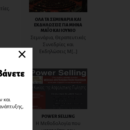
τίες.
ΟΛΑ ΤΑ ΣΕΜΙΝΑΡΙΑ ΚΑΙ
ΕΚΔΗΛΩΣΕΙΣ ΓΙΑ ΜΗΝΑ
ΜΑΪΟ ΚΑΙ ΙΟΥΝΙΟ
Σεμινάρια, Θεραπευτικές
Συνεδρίες και
×
Εκδηλώσεις Μ[...]
βάνετε
ες
ν και
ανάπτυξης,
POWER SELLING
Η Μεθοδολογία που