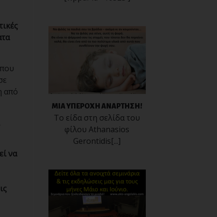
τικές
ατα
 που
σε
η από
ΜΙΑ ΥΠΕΡΟΧΗ ΑΝΑΡΤΗΣΗ!
Το είδα στη σελίδα του
ι
φίλου Athanasios
Gerontidis[...]
εί να
ις