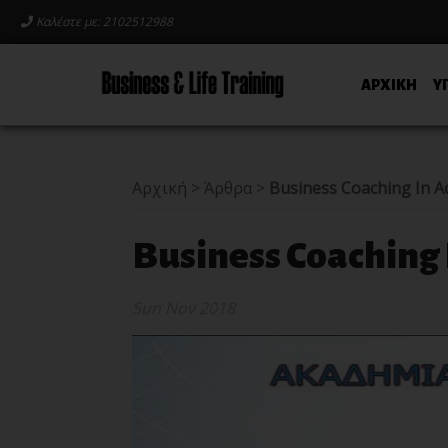
Καλέστε με: 2102512988
ΑΡΧΙΚΗ
Υ
Αρχική
>
Άρθρα
>
Business Coaching In A
Business Coaching 
Sun Nov 2018