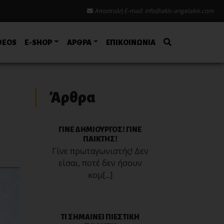
Αποστολή E-mail:
info@akis-angelakis.com
DEOS
E-SHOP
ΑΡΘΡΑ
ΕΠΙΚΟΙΝΩΝΙΑ
Άρθρα
ΓΙΝΕ ΔΗΜΙΟΥΡΓΟΣ! ΓΙΝΕ
ΠΑΙΚΤΗΣ!
Γίνε πρωταγωνιστής! Δεν
είσαι, ποτέ δεν ήσουν
κομ[...]
ΤI ΣΗΜΑΙΝΕΙ ΠΙΕΣΤΙΚΗ