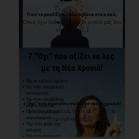
Γιατί το μυαλό μας πάει πρώτα στο κακό;
Όπως έχω ξαναγράψει, «το μυαλό μας δεν
είναι ο καλ[...]
7 "όχι" που προτείνω να λες με τη νέα χρονιά!
Με τη νέα χρονιά, το να πεις "όχι" σε
ορισμένα πρά[...]