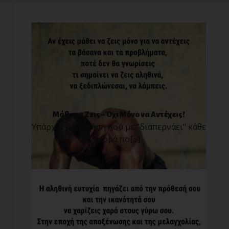
Μάθε να Ζεις – Όχι Μόνο να Αντέχεις!
Υπάρχει μια φράση που με "διαπερνάει" κάθε
φορά πο[...]