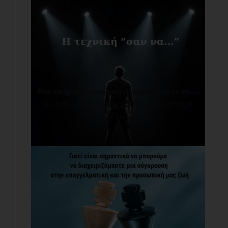
Μια υπέροχη πρακτική : Η τεχνική «σαν να…»
Οι άνθρωποι έχουν επιθυμίες. Κάποιοι
θέλουν να προ[...]