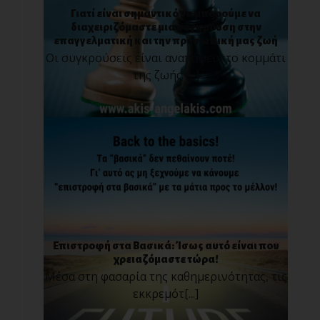
Γιατί είναι σημαντικό να μπορούμε να
διαχειριζόμαστε μια σύγκρουση στην
επαγγελματική και την προσωπική μας ζωή
Οι συγκρούσεις είναι αναπόφευκτο κομμάτι
της ζωής [...]
Επιστροφή στα Βασικά: Ίσως αυτό είναι που
χρειαζόμαστε τώρα!
Μέσα στη φασαρία της καθημερινότητας, τις
εκκρεμότ[...]