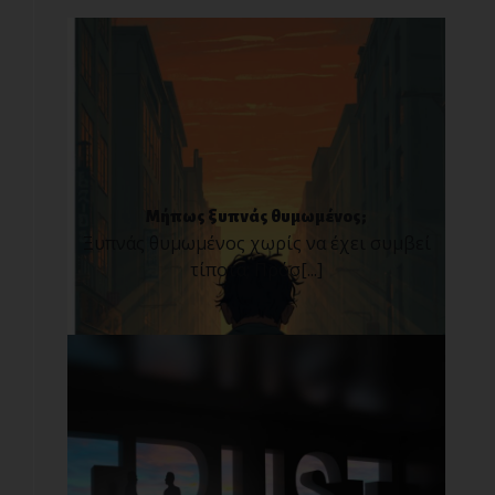
Μήπως ξυπνάς θυμωμένος;
Ξυπνάς θυμωμένος χωρίς να έχει συμβεί
τίποτα; Πρόσ[...]