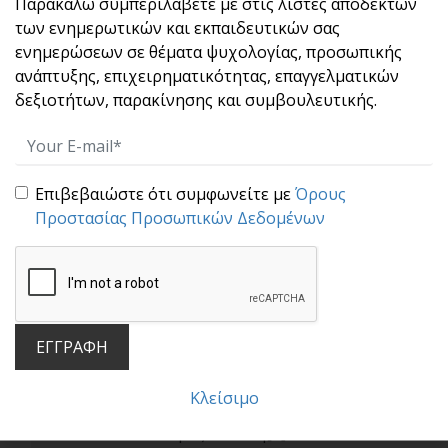
Παρακαλώ συμπεριλάβετε με στις λίστες αποδεκτών
των ενημερωτικών και εκπαιδευτικών σας
ενημερώσεων σε θέματα ψυχολογίας, προσωπικής
Όσο Περισσότερα Μαθαίνω, Τόσο Λιγότερο
ανάπτυξης, επιχειρηματικότητας, επαγγελματικών
Ξέρω
δεξιοτήτων, παρακίνησης και συμβουλευτικής.
Δεν είμαι ξερόλας. Κι όσο περνά ο καιρός, το
καταλ[...]
Επιβεβαιώστε ότι συμφωνείτε με
Όρους
Προστασίας Προσωπικών Δεδομένων
ΕΓΓΡΑΦΗ
Όταν η Προσωπική Ανάπτυξη Συναντά την
Οικογένεια: Στιγμές με τον Brian Tracy
Κλείσιμο
Υπάρχουν άνθρωποι που εδώ και δεκαετίες
μας καθοδη[...]