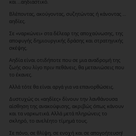
και …αηδιαστικό.
Βλέποντας, ακούγοντας, συζητώντας ή κάνοντας …
αηδίες.
Σε «ναρκώνει» στα δέλεαρ της αποχαύνωσης, της
αποφυγής δημιουργικής δράσης και στρατηγικής
σκέψης.
Αηδία είναι οτιδήποτε που σε μια αναδρομή της
ζωής σου λίγο πριν πεθάνεις, θα μετανιώσεις που
το έκανες.
Αλλά τότε θα είναι αργά για να επανορθώσεις.
Δυστυχώς οι «αηδίες» δίνουν την λανθάνουσα
αίσθηση της ανακούφισης, ακριβώς όπως κάνουν
και τα ναρκωτικά. Αλλά μετά πληρώνεις το
σκληρό, το ανελέητο τίμημά τους.
Σε πόνο, σε θλίψη, σε ενοχή και σε απογοήτευση!