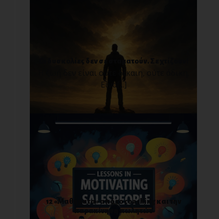
Οι δυσκολίες δεν σε σταματούν. Σε χτίζουν!
Η ζωή δεν είναι ούτε δίκαιη, ούτε άδικη.
Είνα[...]
12 «Μαθήματα» από το coaching και την
παρακίνηση πωλητών