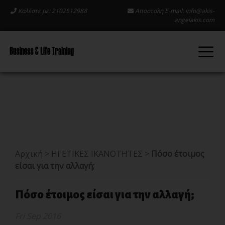
Καλέστε με: 2102512988
Αποστολή E-mail:
info@akis-
angelakis.com
Αρχική
>
ΗΓΕΤΙΚΕΣ ΙΚΑΝΟΤΗΤΕΣ
>
Πόσο έτοιμος
είσαι για την αλλαγή;
Πόσο έτοιμος είσαι για την αλλαγή;
Fri Sep 2016