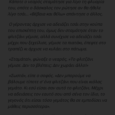
Κάποτε ο νεαρός σταμάτησε για λίγο τη φλυαρία
του, οπότε ο δάσκαλος τον ρώτησε αν θα ήθελε
λίγο τσάι... «Βέβαια και θέλω» απάντησε ο άλλος.
Ο γέροντας άρχισε να αδειάζει τσάι στην κούπα
του επισκέπτη του, όμως δεν σταμάτησε όταν το
φλιτζάνι γέμισε, αλλά συνέχισε να αδειάζει τσάι
μέχρι που ξεχείλισε, γέμισε τα πιατάκι, έπεφτε στο
τραπέζι κι άρχισε να κυλάει στο πάτωμα.
«Σταμάτα!», φώναξε ο νεαρός, «Το φλιτζάνι
γέμισε. Δεν το βλέπεις; Δεν χωράει άλλο!»
«Σωστά», είπε ο σοφός. «Δεν μπορούμε να
βάλουμε τίποτε σ’ ένα φλιτζάνι που είναι κιόλας
γεμάτο. Κι εσύ είσαι σαν αυτό το φλιτζάνι. Μέχρι
να αδειάσεις τον εαυτό σου από σένα τον ίδιο, το
γεγονός ότι είσαι τόσο γεμάτος θα σε εμποδίσει να
μάθεις περισσότερα».