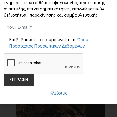
ενημερώσεων σε θέματα ψυχολογίας, προσωπικής
ανάπτυξης, επιχειρηματικότητας, επαγγελματικών
δεξιοτήτων, παρακίνησης και συμβουλευτικής.
Τα χαρακτηριστικά των ανθρώπων που έχουν
Επιβεβαιώστε ότι συμφωνείτε με
Όρους
ψυχική ανθεκτικότητα
Ψυχική Ανθεκτικότητα είναι η ικανότητα να
Προστασίας Προσωπικών Δεδομένων
μπορείς [...]
ΕΓΓΡΑΦΗ
Κλείσιμο
Μην ακολουθείς τις μάζες!