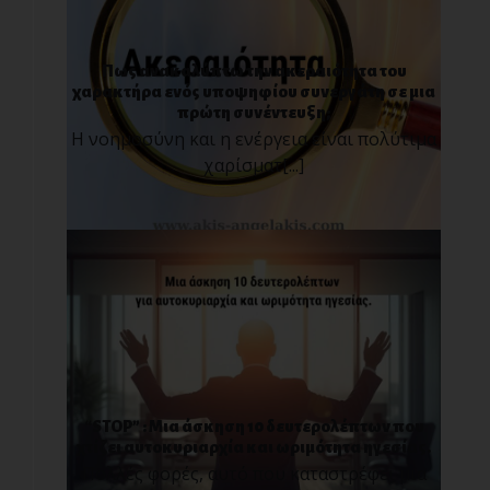
Πως ανακαλύπτω την ακεραιότητα του
χαρακτήρα ενός υποψηφίου συνεργάτη σε μια
πρώτη συνέντευξη;
Η νοημοσύνη και η ενέργεια είναι πολύτιμα
χαρίσματ[...]
“STOP” : Μια άσκηση 10 δευτερολέπτων που
χτίζει αυτοκυριαρχία και ωριμότητα ηγεσίας.
Πολλές φορές, αυτό που καταστρέφει μια