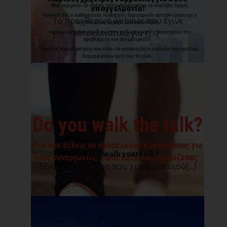
επαγγελματία!
Το προχθεσινό webinar που έγινε
αποκλειστικά για τ[...]
Do you walk your talk?
Είναι μια έκφραση που χρησιμοποιού[...]