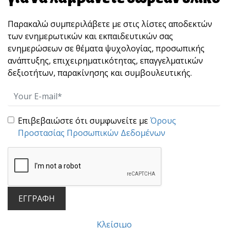
Παρακαλώ συμπεριλάβετε με στις λίστες αποδεκτών
των ενημερωτικών και εκπαιδευτικών σας
ενημερώσεων σε θέματα ψυχολογίας, προσωπικής
ανάπτυξης, επιχειρηματικότητας, επαγγελματικών
3 συμβουλές για αποτελεσματική ηγεσία
δεξιοτήτων, παρακίνησης και συμβουλευτικής.
Ηγεσία σημαίνει να μπορείς να καθοδηγείς
και να κα[...]
Επιβεβαιώστε ότι συμφωνείτε με
Όρους
Προστασίας Προσωπικών Δεδομένων
ΕΓΓΡΑΦΗ
Μαθήματα Ζωής, Ηγεσίας &
Κλείσιμο
Επιχειρηματικότητας σε ένα ψηφιακό κόσμο