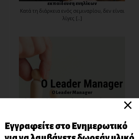
εκπαίδευση ενηλίκων
Κατά τη διάρκεια ενός σεμιναρίου, δεν είναι
λίγες [...]
O Leader Manager
×
Ο Leader Manager είναι ένας ηγέτης που
συνδυάζει χ[...]
Εγγραφείτε στο Ενημερωτικό
για να λαμβάνετε δωρεάν υλικό