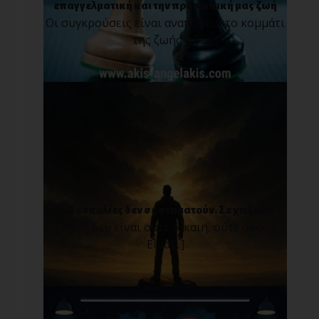
επαγγελματική και την προσωπική μας ζωή
Οι συγκρούσεις είναι αναπόφευκτο κομμάτι
της ζωής [...]
Οι δυσκολίες δεν σε σταματούν. Σε χτίζουν!
Η ζωή δεν είναι ούτε δίκαιη, ούτε άδικη.
Είνα[...]