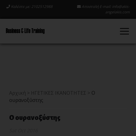
Καλέστε με: 2102512988
Αποστολή E-mail:
info@akis-
angelakis.com
Αρχική
>
ΗΓΕΤΙΚΕΣ ΙΚΑΝΟΤΗΤΕΣ
>
Ο
ουρανοξύστης
Ο ουρανοξύστης
Sat Oct 2016