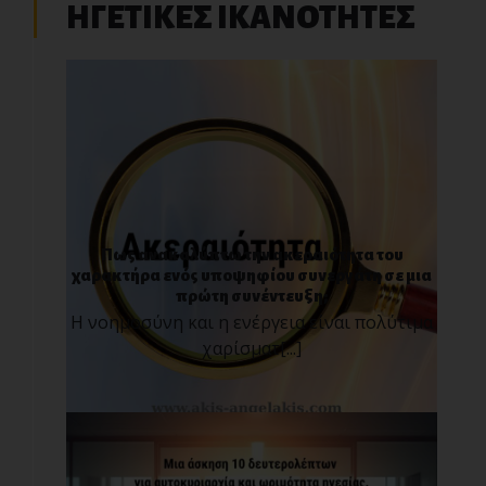
ΗΓΕΤΙΚΕΣ ΙΚΑΝΟΤΗΤΕΣ
Πως ανακαλύπτω την ακεραιότητα του
χαρακτήρα ενός υποψηφίου συνεργάτη σε μια
πρώτη συνέντευξη;
Η νοημοσύνη και η ενέργεια είναι πολύτιμα
χαρίσματ[...]