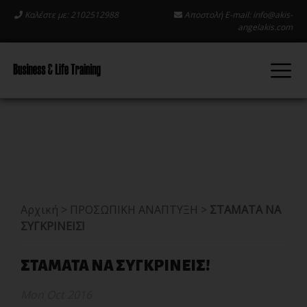
Καλέστε με: 2102512988
Αποστολή E-mail:
info@akis-
angelakis.com
Αρχική
>
ΠΡΟΣΩΠΙΚΗ ΑΝΑΠΤΥΞΗ
>
ΣΤΑΜΑΤΑ ΝΑ
ΣΥΓΚΡΙΝΕΙΣ!
ΣΤΑΜΑΤΑ ΝΑ ΣΥΓΚΡΙΝΕΙΣ!
Mon Oct 2016