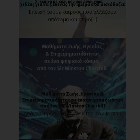
3 ιδέες για να ξεκινάς την ημέρα σου αισιόδοξα!
Επειδή ζούμε καιρούς που αλλάζουν
απότομα και απρο[...]
Μαθήματα Ζωής, Ηγεσίας &
Επιχειρηματικότητας σε ένα ψηφιακό κόσμο
από τον Sir Winston Churchill
Από ένα πρόσφατο newsletter του Jordan
Belfort ( W[...]