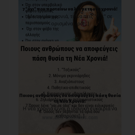
7 "όχι" που προτείνω να λες με τη νέα χρονιά!
Με τη νέα χρονιά, το να πεις "όχι" σε
ορισμένα πρά[...]
Ποιους ανθρώπους να αποφεύγεις πάση θυσία
τη Νέα Χρονιά!
Η νέα χρονιά είναι η ιδανική ευκαιρία να
καθαρίσει[...]