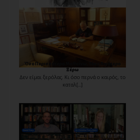
Όσο Περισσότερα Μαθαίνω, Τόσο Λιγότερο
Ξέρω
Δεν είμαι ξερόλας. Κι όσο περνά ο καιρός, το
καταλ[...]