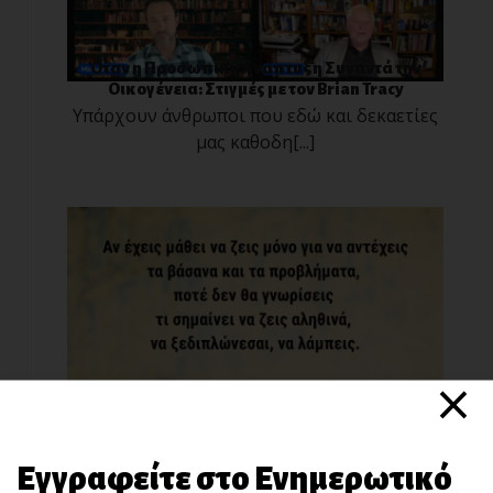
Όταν η Προσωπική Ανάπτυξη Συναντά την
Οικογένεια: Στιγμές με τον Brian Tracy
Υπάρχουν άνθρωποι που εδώ και δεκαετίες
μας καθοδη[...]
×
Μάθε να Ζεις – Όχι Μόνο να Αντέχεις!
Υπάρχει μια φράση που με "διαπερνάει" κάθε
φορά πο[...]
Εγγραφείτε στο Ενημερωτικό