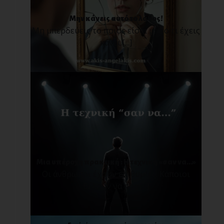
Μην κάνεις αυτό το λάθος!
Μη μπερδεύεις το ποιος είσαι με το τι έχεις
κάνει.[...]
Μια υπέροχη πρακτική : Η τεχνική «σαν να…»
Οι άνθρωποι έχουν επιθυμίες. Κάποιοι
θέλουν να προ[...]