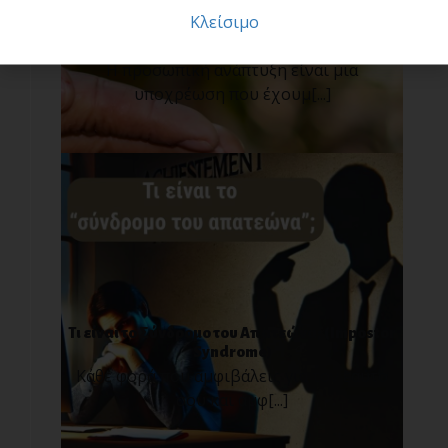
Κλείσιμο
Τα θεμέλια της προσωπικής ανάπτυξης
Η προσωπική ανάπτυξη είναι μια
υποχρέωση που έχουμ[...]
Τι είναι το Σύνδρομο του Απατεώνα; (Impostor
Syndrome)
Κάθε φορά που αμφιβάλεις για τον εαυτό
σου και αμφ[...]