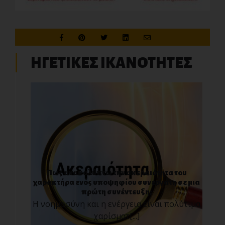
ΗΓΕΤΙΚΕΣ ΙΚΑΝΟΤΗΤΕΣ
Πως ανακαλύπτω την ακεραιότητα του
χαρακτήρα ενός υποψηφίου συνεργάτη σε μια
πρώτη συνέντευξη;
Η νοημοσύνη και η ενέργεια είναι πολύτιμα
χαρίσματ[...]