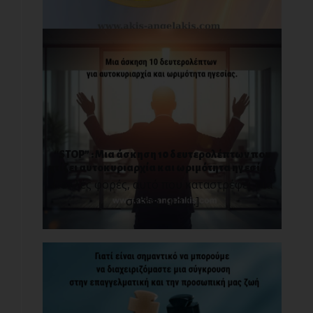
“STOP” : Μια άσκηση 10 δευτερολέπτων που
χτίζει αυτοκυριαρχία και ωριμότητα ηγεσίας.
Πολλές φορές, αυτό που καταστρέφει μια
σχέση, μια [...]