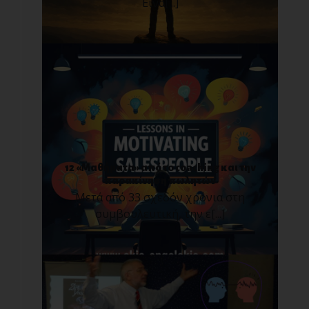
Είνα[...]
12 «Μαθήματα» από το coaching και την
παρακίνηση πωλητών
Μετά από 33 σχεδόν χρόνια στη
συμβουλευτική, την ε[...]