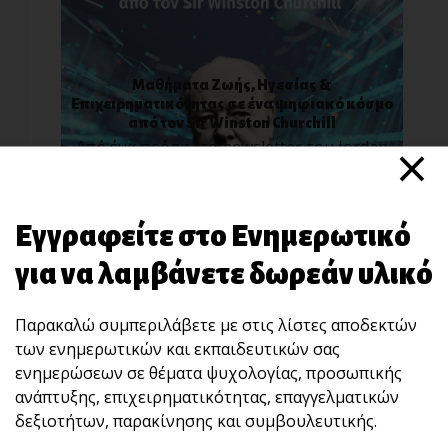
Μαθήματα Ζωής, Ηγεσίας &
Επιχειρηματικότητας σε ένα ψηφιακό κόσμο
από τον Sir Winston Churchill
×
Από ένα πρόσφατο newsletter του Jordan
Belfort ( W[...]
Εγγραφείτε στο Ενημερωτικό
για να λαμβάνετε δωρεάν υλικό
Παρακαλώ συμπεριλάβετε με στις λίστες αποδεκτών
των ενημερωτικών και εκπαιδευτικών σας
ενημερώσεων σε θέματα ψυχολογίας, προσωπικής
ανάπτυξης, επιχειρηματικότητας, επαγγελματικών
Τα χαρακτηριστικά των ανθρώπων που έχουν
δεξιοτήτων, παρακίνησης και συμβουλευτικής.
ψυχική ανθεκτικότητα