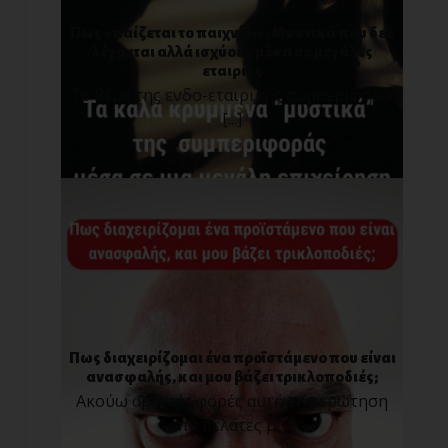
Πως «παίζεται το παιχνίδι» : Μυστικά που δεν
λέγονται αλλά ισχύουν μέσα σε μεγάλες
εταιρίες
Το θέμα της ενδο-εταιρικής συμπεριφοράς,
[...]
Πως διαχειρίζομαι ένα προϊστάμενο που είναι
ανασφαλής, και μου βάζει τρικλοποδιές;
Ακούω αρκετές φορές αυτή την ερώτηση
από πελάτες μ[...]