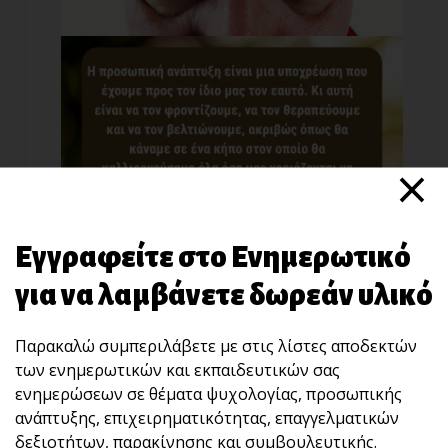
×
Τα θεμέλια της προσωπικής ανάπτυξης
Η προσωπική ανάπτυξη είναι μια
Εγγραφείτε στο Ενημερωτικό
υποχρέωση που έχουμ[...]
για να λαμβάνετε δωρεάν υλικό
Παρακαλώ συμπεριλάβετε με στις λίστες αποδεκτών
των ενημερωτικών και εκπαιδευτικών σας
ενημερώσεων σε θέματα ψυχολογίας, προσωπικής
ανάπτυξης, επιχειρηματικότητας, επαγγελματικών
δεξιοτήτων, παρακίνησης και συμβουλευτικής.