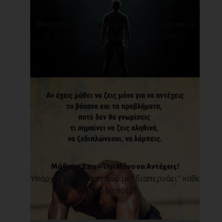
Μια υπέροχη πρακτική : Η τεχνική «σαν να…»
Οι άνθρωποι έχουν επιθυμίες. Κάποιοι
θέλουν να προ[...]
Μάθε να Ζεις – Όχι Μόνο να Αντέχεις!
Υπάρχει μια φράση που με "διαπερνάει" κάθε
φορά πο[...]