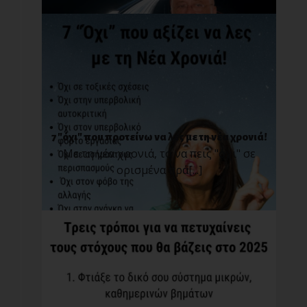
7 "όχι" που προτείνω να λες με τη νέα χρονιά!
Με τη νέα χρονιά, το να πεις "όχι" σε
ορισμένα πρά[...]