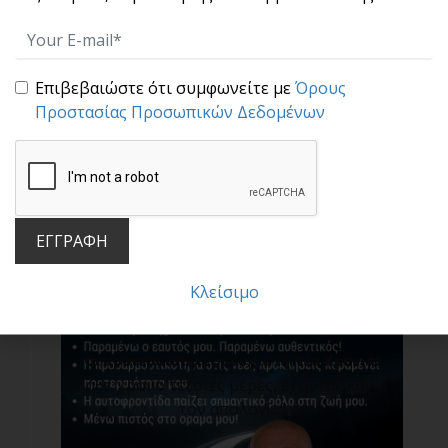
Τι είναι το Σύνδρομο του Απατεώνα; (Impostor
Syndrome)
Επιβεβαιώστε ότι συμφωνείτε με
Όρους
Κάθε φορά που αμφιβάλεις για τον εαυτό
Προστασίας Προσωπικών Δεδομένων
σου και αμφ[...]
ΕΓΓΡΑΦΗ
Κλείσιμο
Οι προτεραιότητες μου για τη Νέα Χρονιά!
Κάθε χρόνο τέτοιες μέρες, έχοντας κάνει
τον απολογ[...]