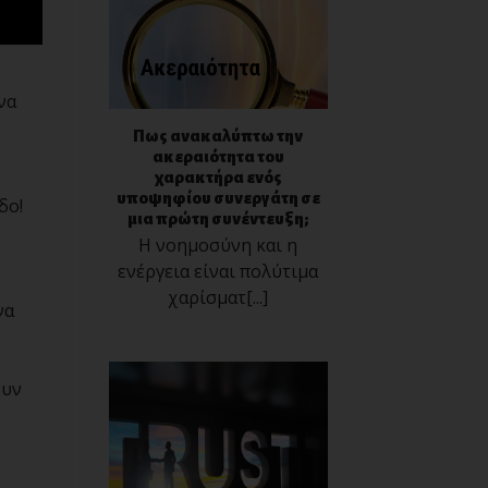
να
Πως ανακαλύπτω την
ακεραιότητα του
χαρακτήρα ενός
υποψηφίου συνεργάτη σε
δο!
μια πρώτη συνέντευξη;
Η νοημοσύνη και η
ενέργεια είναι πολύτιμα
χαρίσματ[...]
να
ουν