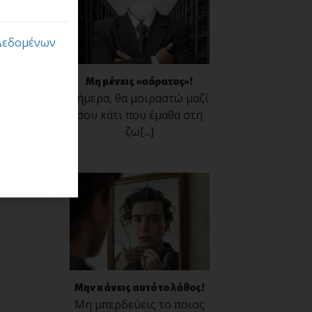
Δεδομένων
Μη μένεις «αόρατος»!
Σήμερα, θα μοιραστώ μαζί
σου κάτι που έμαθα στη
ζω[...]
Μην κάνεις αυτό το λάθος!
Μη μπερδεύεις το ποιος