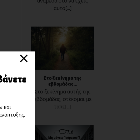
ανάμεσα στο να έχεις
αυτο[...]
×
βάνετε
Στο ξεκίνημα της
εβδομάδας...
Στο ξεκίνημα αυτής της
εβδομάδας, στέκομαι με
ταπε[...]
ν και
ανάπτυξης,