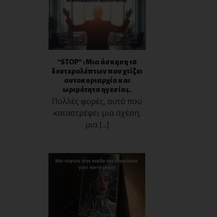
“STOP” : Μια άσκηση 10
δευτερολέπτων που χτίζει
αυτοκυριαρχία και
ωριμότητα ηγεσίας.
Πολλές φορές, αυτό που
καταστρέφει μια σχέση,
μια [...]