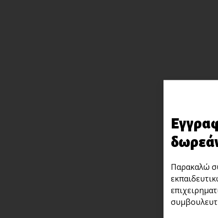
Εγγραφ
δωρεάν
Παρακαλώ συ
εκπαιδευτικ
επιχειρηματ
συμβουλευτι