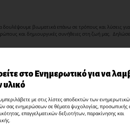
 δουλέψουμε βιωματικά επάνω σε τρόπους και λύσεις για
θρώπους και δημιουργικές συνήθειες στη ζωή μας. Δηλώσε
ερισσότερες από τις ομαδικές θεραπευτικές συναντήσεις με
α εδώ.
είτε στο Ενημερωτικό για να λαμ
 υλικό
μπεριλάβετε με στις λίστες αποδεκτών των ενημερωτικώ
ών σας ενημερώσεων σε θέματα ψυχολογίας, προσωπικής 
ικότητας, επαγγελματικών δεξιοτήτων, παρακίνησης και
κής.