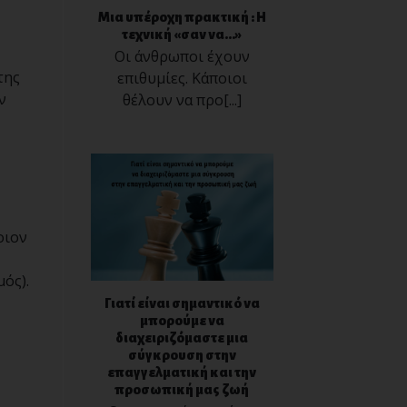
Μια υπέροχη πρακτική : Η
τεχνική «σαν να…»
Οι άνθρωποι έχουν
της
επιθυμίες. Κάποιοι
ν
θέλουν να προ[...]
οιον
ός).
Γιατί είναι σημαντικό να
μπορούμε να
διαχειριζόμαστε μια
σύγκρουση στην
επαγγελματική και την
προσωπική μας ζωή