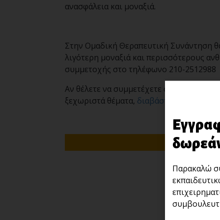
ανασφάλεια και μοναξιά.
Στην Ομαδική Θεραπευτική Συνάντηση θα
λιγότερη μοναξιά και περισσότερους αν
συμμετοχής στο τηλέφωνο 210-2512988
Αν θέλετε να συμμετέχετε σε μια ή και π
ξεχωριστά θέματα,
διαβάστε περισσότερ
Εγγραφ
δωρεάν
Παρακαλώ συ
εκπαιδευτικ
επιχειρηματ
συμβουλευτι