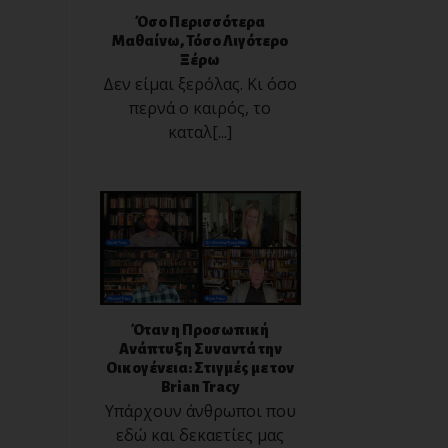
Όσο Περισσότερα
Μαθαίνω, Τόσο Λιγότερο
Ξέρω
Δεν είμαι ξερόλας. Κι όσο
περνά ο καιρός, το
καταλ[...]
Όταν η Προσωπική
Ανάπτυξη Συναντά την
Οικογένεια: Στιγμές με τον
Brian Tracy
Υπάρχουν άνθρωποι που
εδώ και δεκαετίες μας