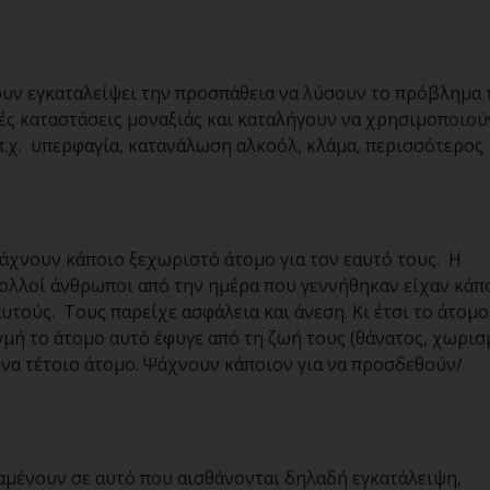
ουν εγκαταλείψει την προσπάθεια να λύσουν το πρόβλημα 
ές καταστάσεις μοναξιάς και καταλήγουν να χρησιμοποιού
π.χ. υπερφαγία, κατανάλωση αλκοόλ, κλάμα, περισσότερος
ψάχνουν κάποιο ξεχωριστό άτομο για τον εαυτό τους. Η
ολλοί άνθρωποι από την ημέρα που γεννήθηκαν είχαν κάπ
αυτούς. Τους παρείχε ασφάλεια και άνεση. Κι έτσι το άτομο
γμή το άτομο αυτό έφυγε από τη ζωή τους (θάνατος, χωρισμ
να τέτοιο άτομο. Ψάχνουν κάποιον για να προσδεθούν/
αμένουν σε αυτό που αισθάνονται δηλαδή εγκατάλειψη,