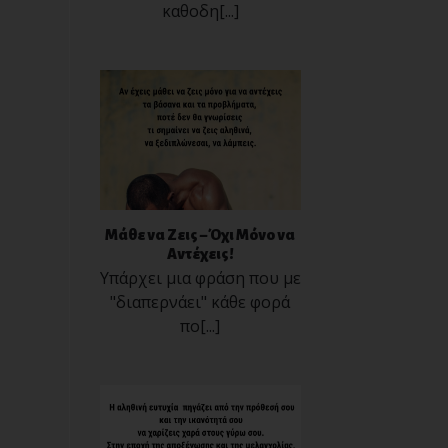
καθοδη[...]
Μάθε να Ζεις – Όχι Μόνο να
Αντέχεις!
Υπάρχει μια φράση που με
"διαπερνάει" κάθε φορά
πο[...]