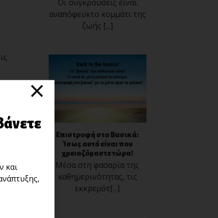
Οι συγκρούσεις είναι
αναπόφευκτο κομμάτι της
ζωής [...]
ις
×
βάνετε
Επιστροφή στα Βασικά:
Ίσως αυτό είναι που
χρειαζόμαστε τώρα!
Μέσα στη φασαρία της
ν και
καθημερινότητας, τις
ανάπτυξης,
εκκρεμότ[...]