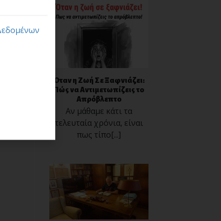
Δεδομένων
Όταν η Ζωή Σε Ξαφνιάζει:
Πώς να Αντιμετωπίζεις το
Απρόβλεπτο
Αν μάθαμε κάτι τα
τελευταία χρόνια, είναι
πως τίπο[...]