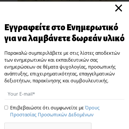
×
Εγγραφείτε στο Ενημερωτικό
για να λαμβάνετε δωρεάν υλικό
Μάθε να Ζεις – Όχι Μόνο να Αντέχεις!
Υπάρχει μια φράση που με "διαπερνάει" κάθε
Παρακαλώ συμπεριλάβετε με στις λίστες αποδεκτών
φορά πο[...]
των ενημερωτικών και εκπαιδευτικών σας
ενημερώσεων σε θέματα ψυχολογίας, προσωπικής
ανάπτυξης, επιχειρηματικότητας, επαγγελματικών
δεξιοτήτων, παρακίνησης και συμβουλευτικής.
Επιβεβαιώστε ότι συμφωνείτε με
Όρους
Προστασίας Προσωπικών Δεδομένων
Για την αληθινή ευτυχία