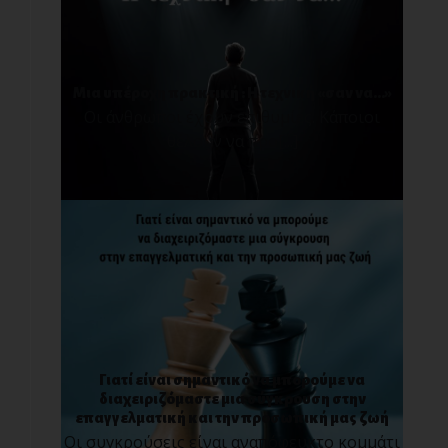
Μια υπέροχη πρακτική : Η τεχνική «σαν να…»
Οι άνθρωποι έχουν επιθυμίες. Κάποιοι
θέλουν να προ[...]
Γιατί είναι σημαντικό να μπορούμε να
διαχειριζόμαστε μια σύγκρουση στην
επαγγελματική και την προσωπική μας ζωή
Οι συγκρούσεις είναι αναπόφευκτο κομμάτι