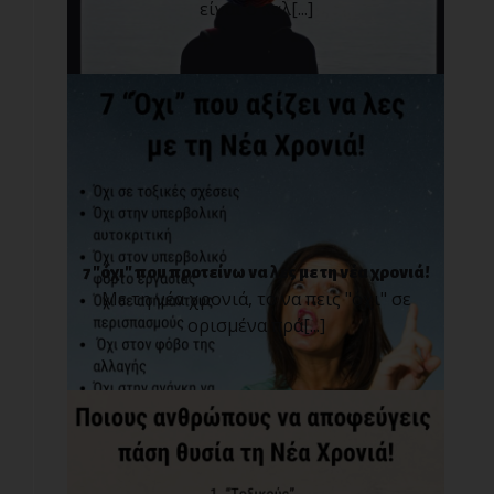
είναι ο καλ[...]
7 "όχι" που προτείνω να λες με τη νέα χρονιά!
Με τη νέα χρονιά, το να πεις "όχι" σε
ορισμένα πρά[...]