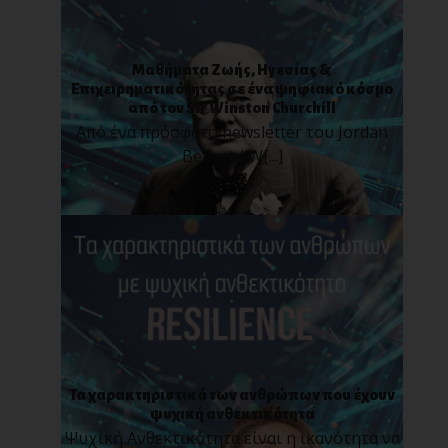
Μαθήματα Ζωής, Ηγεσίας &
Επιχειρηματικότητας σε ένα ψηφιακό κόσμο
από τον Sir Winston Churchill
Από ένα πρόσφατο newsletter του Jordan
Belfort ( W[...]
Τα χαρακτηριστικά των ανθρώπων που έχουν
ψυχική ανθεκτικότητα
Ψυχική Ανθεκτικότητα είναι η ικανότητα να