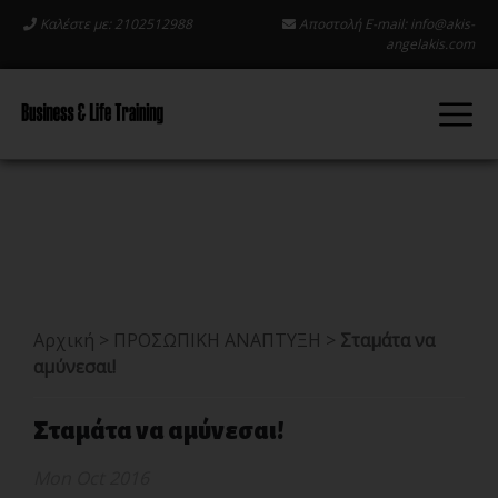
Καλέστε με: 2102512988
Αποστολή E-mail:
info@akis-
angelakis.com
Αρχική
>
ΠΡΟΣΩΠΙΚΗ ΑΝΑΠΤΥΞΗ
>
Σταμάτα να
αμύνεσαι!
Σταμάτα να αμύνεσαι!
Mon Oct 2016