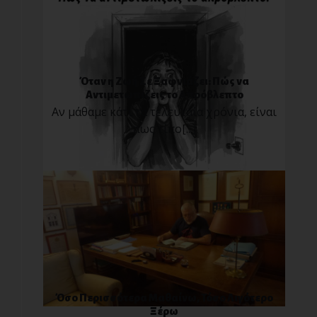
Όταν η Ζωή Σε Ξαφνιάζει: Πώς να
Αντιμετωπίζεις το Απρόβλεπτο
Αν μάθαμε κάτι τα τελευταία χρόνια, είναι
πως τίπο[...]
Όσο Περισσότερα Μαθαίνω, Τόσο Λιγότερο
Ξέρω