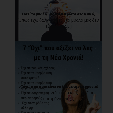
Γιατί το μυαλό μας πάει πρώτα στο κακό;
Όπως έχω ξαναγράψει, «το μυαλό μας δεν
είναι ο καλ[...]
7 "όχι" που προτείνω να λες με τη νέα χρονιά!
Με τη νέα χρονιά, το να πεις "όχι" σε
ορισμένα πρά[...]