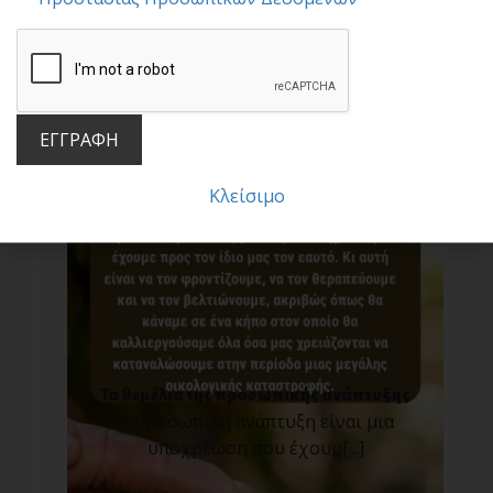
Για την αληθινή ευτυχία
Σε έναν κόσμο που προχωράει με ιλιγγιώδη
ταχύτητα [...]
ΕΓΓΡΑΦΗ
Κλείσιμο
Τα θεμέλια της προσωπικής ανάπτυξης
Η προσωπική ανάπτυξη είναι μια
υποχρέωση που έχουμ[...]