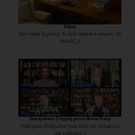
Όσο Περισσότερα Μαθαίνω, Τόσο Λιγότερο
Ξέρω
Δεν είμαι ξερόλας. Κι όσο περνά ο καιρός, το
καταλ[...]
Όταν η Προσωπική Ανάπτυξη Συναντά την
Οικογένεια: Στιγμές με τον Brian Tracy
Υπάρχουν άνθρωποι που εδώ και δεκαετίες
μας καθοδη[...]