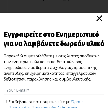
×
Εγγραφείτε στο Ενημερωτικό
για να λαμβάνετε δωρεάν υλικό
Παρακαλώ συμπεριλάβετε με στις λίστες αποδεκτών
Μάθε να Ζεις – Όχι Μόνο να Αντέχεις!
των ενημερωτικών και εκπαιδευτικών σας
Υπάρχει μια φράση που με "διαπερνάει" κάθε
ενημερώσεων σε θέματα ψυχολογίας, προσωπικής
φορά πο[...]
ανάπτυξης, επιχειρηματικότητας, επαγγελματικών
δεξιοτήτων, παρακίνησης και συμβουλευτικής.
Επιβεβαιώστε ότι συμφωνείτε με
Όρους
Προστασίας Προσωπικών Δεδομένων