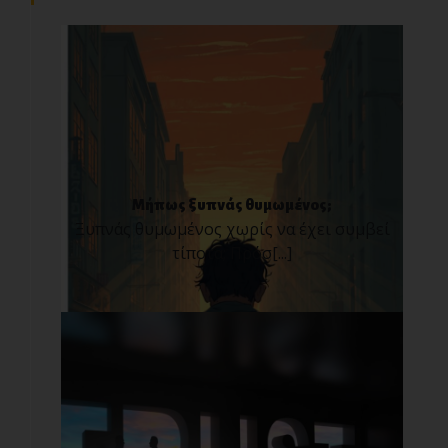
Μήπως ξυπνάς θυμωμένος;
Ξυπνάς θυμωμένος χωρίς να έχει συμβεί
τίποτα; Πρόσ[...]