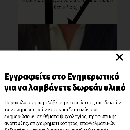
Είναι καλό πράγμα να σκέφτεσαι θετικά. H
θετική σκ[...]
×
Εγγραφείτε στο Ενημερωτικό
H «τέχνη» του Networking για κάθε
επαγγελματία
για να λαμβάνετε δωρεάν υλικό
Νetworking δεν σημαίνει απλή
κοινωνικότη[...]
Παρακαλώ συμπεριλάβετε με στις λίστες αποδεκτών
των ενημερωτικών και εκπαιδευτικών σας
ενημερώσεων σε θέματα ψυχολογίας, προσωπικής
ανάπτυξης, επιχειρηματικότητας, επαγγελματικών