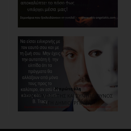
Σκοτεινά Μονοπάτια!
Γεμάτη "σκοτεινά μονοπάτια" η ζωή μας που
ξετυ[...]
Η πρώτη ύλη
ΕΙΣΑΙ ΣΥΜΠΑΙΚΤΗΣ ΚΑΙ ΣΥΝΥΠΕΥΘΥΝΟΣ
ΣΤΗ ΔΗΜΙΟΥΡΓΙΑ! [...]