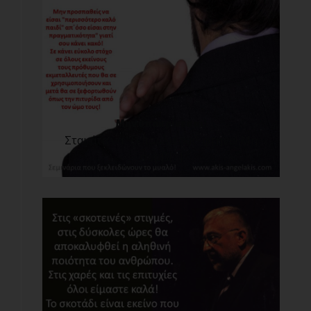
Μην υποκρίνεσαι!
Σταμάτα να "ξεπουλιέσαι" φτηνά! Μη
συμβ[...]