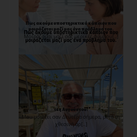
Πως ακούμε υποστηρικτικά κάποιον που
μοιράζεται μαζί μας ένα πρόβλημα του.
Μοιράζομαι μαζί σας μερικές συμβου[...]
16η Αυγούστου!
Μου μοιάζει σαν Δευτέρα σήμερα, μετά τη
χθεσινή αρ[...]