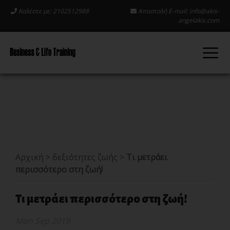
Καλέστε με: 2102512988
Αποστολή E-mail:
info@akis-
angelakis.com
Αρχική
>
δεξιότητες ζωής
>
Τι μετράει
περισσότερο στη ζωή!
Τι μετράει περισσότερο στη ζωή!
Mon Sep 2019