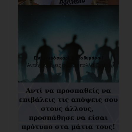
Είσαι γερό σκαρί! Να το θυμάσαι!
Αντέχεις, έχεις αντέξει πολλά! Έχε[...]