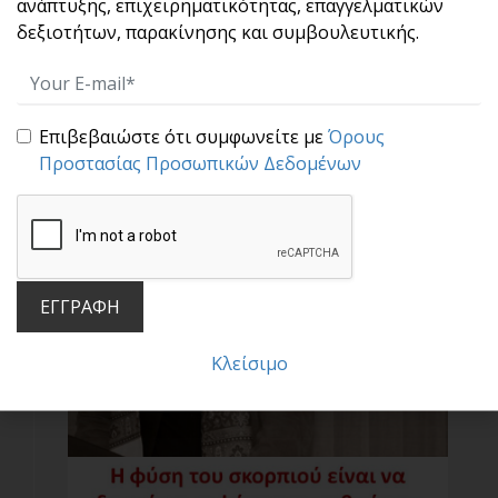
ανάπτυξης, επιχειρηματικότητας, επαγγελματικών
Τα Μυστικά μιας Υγιούς και Θετικής Σχέσης
δεξιοτήτων, παρακίνησης και συμβουλευτικής.
Ο άνθρωπος είναι πλασμένος για να
σχετίζεται. Να δ[...]
Επιβεβαιώστε ότι συμφωνείτε με
Όρους
Προστασίας Προσωπικών Δεδομένων
ΕΓΓΡΑΦΗ
Η ΔΥΝΑΜΗ ΤΗΣ ΣΥΝΗΘΕΙΑΣ
Κλείσιμο
Οι καθημερινές μας συνήθειες
προκαθορίζουν το πεπρ[...]