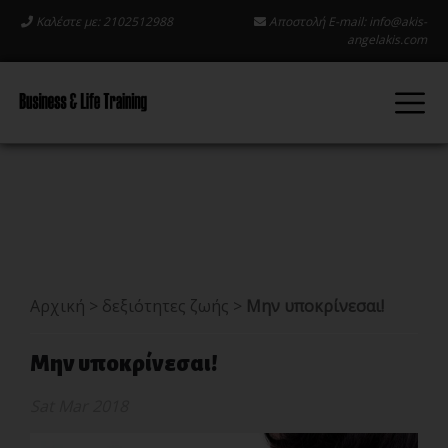
Καλέστε με: 2102512988
Αποστολή E-mail:
info@akis-
angelakis.com
Αρχική
>
δεξιότητες ζωής
>
Μην υποκρίνεσαι!
Μην υποκρίνεσαι!
Sat Mar 2018