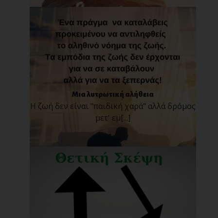
Μια λυτρωτική αλήθεια
Η ζωή δεν είναι "παιδική χαρά" αλλά δρόμος
μετ' εμ[...]