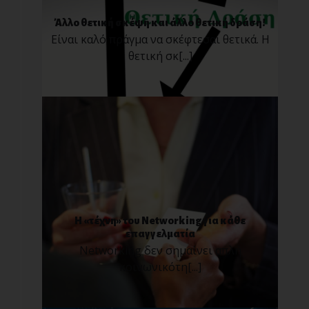
Άλλο θετική σκέψη και άλλο θετική δράση!
Είναι καλό πράγμα να σκέφτεσαι θετικά. H
θετική σκ[...]
H «τέχνη» του Networking για κάθε
επαγγελματία
Νetworking δεν σημαίνει απλή
κοινωνικότη[...]