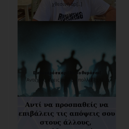
χθεσινή αρ[...]
Είσαι γερό σκαρί! Να το θυμάσαι!
Αντέχεις, έχεις αντέξει πολλά! Έχε[...]