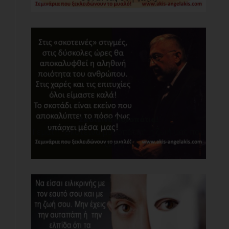
Σκοτεινά Μονοπάτια!
Γεμάτη "σκοτεινά μονοπάτια" η ζωή μας που
ξετυ[...]