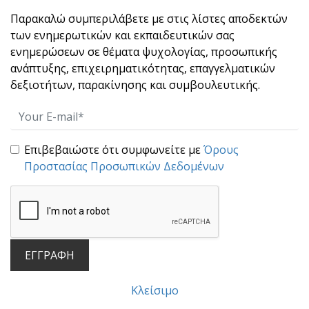
Παρακαλώ συμπεριλάβετε με στις λίστες αποδεκτών
των ενημερωτικών και εκπαιδευτικών σας
ενημερώσεων σε θέματα ψυχολογίας, προσωπικής
ανάπτυξης, επιχειρηματικότητας, επαγγελματικών
δεξιοτήτων, παρακίνησης και συμβουλευτικής.
Μην ακολουθείς τις μάζες!
Έχοντας μελετήσει συστηματικά πολλές
βιογραφίες ση[...]
Επιβεβαιώστε ότι συμφωνείτε με
Όρους
Προστασίας Προσωπικών Δεδομένων
ΕΓΓΡΑΦΗ
Μερικές χρήσιμες συμβουλές για κάθε
Κλείσιμο
επαγγελματία!