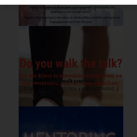
Το προχθεσινό webinar που έγινε
αποκλειστικά για τ[...]
Do you walk your talk?
Είναι μια έκφραση που χρησιμοποιού[...]