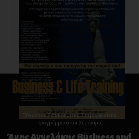
Τι είναι η Παρακινητική Ηγεσία (Motivational
Leadership)
Η Παρακινητική Ηγεσία είναι ένα στυλ
ηγεσίας που σ[...]
Σύγχρονα Εκπαιδευτικά, Επιμορφωτικά
Προγράμματα και Σεμινάρια
Άκης Αγγελάκης Business and