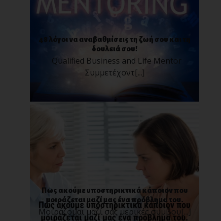
48 λόγοι να αναβαθμίσεις τη ζωή σου και τη
δουλειά σου!
Qualified Business and Life Mentor
Συμμετέχοντ[...]
Πως ακούμε υποστηρικτικά κάποιον που
μοιράζεται μαζί μας ένα πρόβλημα του.
Μοιράζομαι μαζί σας μερικές συμβου[...]