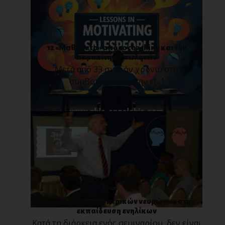
12 «Μαθήματα» από το coaching και την
παρακίνηση πωλητών
Μετά από 33 σχεδόν χρόνια στη
συμβουλευτική, την ε[...]
Η δύναμη των κατοπτρικών νευρώνων στην
εκπαίδευση ενηλίκων
Κατά τη διάρκεια ενός σεμιναρίου, δεν είναι