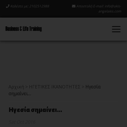
Καλέστε με: 2102512988
Αποστολή E-mail:
info@akis-
angelakis.com
Αρχική
>
ΗΓΕΤΙΚΕΣ ΙΚΑΝΟΤΗΤΕΣ
>
Ηγεσία
σημαίνει…
Ηγεσία σημαίνει...
Sat Oct 2016