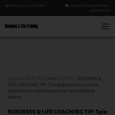
Καλέστε με: 2102512988
Αποστολή E-mail:
info@akis-
angelakis.com
Αρχική
>
ΗΓΕΤΙΚΕΣ ΙΚΑΝΟΤΗΤΕΣ
>
BUSINESS &
LIFE COACHING TIP: Tρία βήματα για να γίνετε
περισσότερο αποτελεσματικοί σε οτιδήποτε
κάνετε
BUSINESS & LIFE COACHING TIP: Tρία