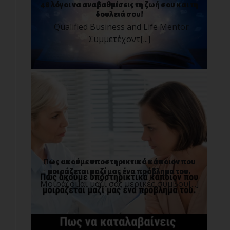
48 λόγοι να αναβαθμίσεις τη ζωή σου και τη
δουλειά σου!
Qualified Business and Life Mentor
Συμμετέχοντ[...]
Πως ακούμε υποστηρικτικά κάποιον που
μοιράζεται μαζί μας ένα πρόβλημα του.
Μοιράζομαι μαζί σας μερικές συμβου[...]