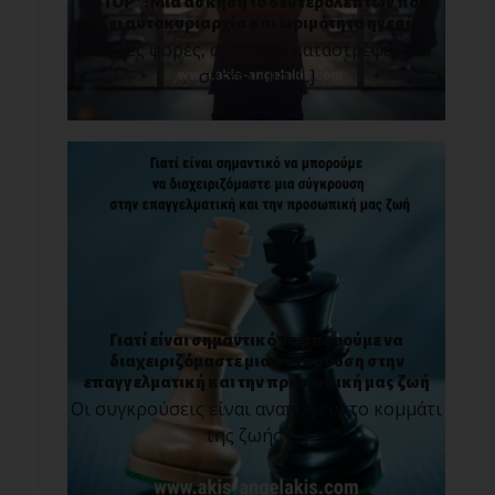
“STOP” : Μια άσκηση 10 δευτερολέπτων που
χτίζει αυτοκυριαρχία και ωριμότητα ηγεσίας.
Πολλές φορές, αυτό που καταστρέφει μια
σχέση, μια [...]
Γιατί είναι σημαντικό να μπορούμε να
διαχειριζόμαστε μια σύγκρουση στην
επαγγελματική και την προσωπική μας ζωή
Οι συγκρούσεις είναι αναπόφευκτο κομμάτι
της ζωής [...]