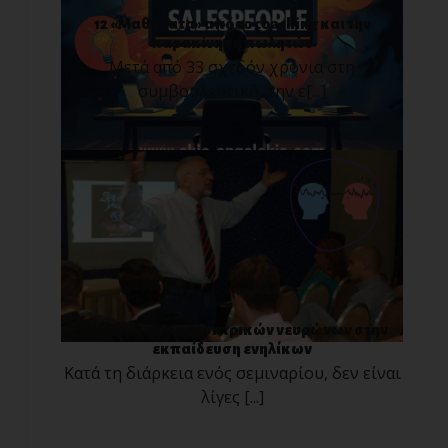
12 «Μαθήματα» από το coaching και την
παρακίνηση πωλητών
Μετά από 33 σχεδόν χρόνια στη
συμβουλευτική, την ε[...]
Η δύναμη των κατοπτρικών νευρώνων στην
εκπαίδευση ενηλίκων
Κατά τη διάρκεια ενός σεμιναρίου, δεν είναι
λίγες [...]