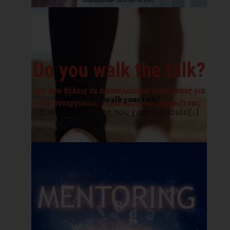
Do you walk your talk?
Είναι μια έκφραση που χρησιμοποιού[...]