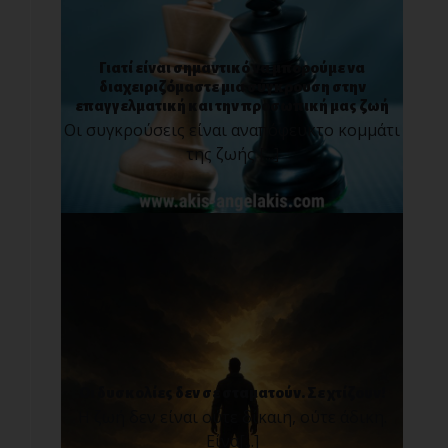
Γιατί είναι σημαντικό να μπορούμε να
διαχειριζόμαστε μια σύγκρουση στην
επαγγελματική και την προσωπική μας ζωή
Οι συγκρούσεις είναι αναπόφευκτο κομμάτι
της ζωής [...]
Οι δυσκολίες δεν σε σταματούν. Σε χτίζουν!
Η ζωή δεν είναι ούτε δίκαιη, ούτε άδικη.
Είνα[...]