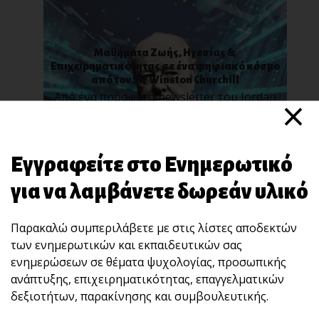
Μαθήματα Ζωής, Ηγεσίας &
Επιχειρηματικότητας σε ένα ψηφιακό κόσμο
από τον Sir Winston Churchill
×
Από ένα πρόσφατο newsletter του Jordan
Belfort ( W[...]
Εγγραφείτε στο Ενημερωτικό
για να λαμβάνετε δωρεάν υλικό
Παρακαλώ συμπεριλάβετε με στις λίστες αποδεκτών
των ενημερωτικών και εκπαιδευτικών σας
ενημερώσεων σε θέματα ψυχολογίας, προσωπικής
ανάπτυξης, επιχειρηματικότητας, επαγγελματικών
Τα χαρακτηριστικά των ανθρώπων που έχουν
δεξιοτήτων, παρακίνησης και συμβουλευτικής.
ψυχική ανθεκτικότητα
Ψυχική Ανθεκτικότητα είναι η ικανότητα να