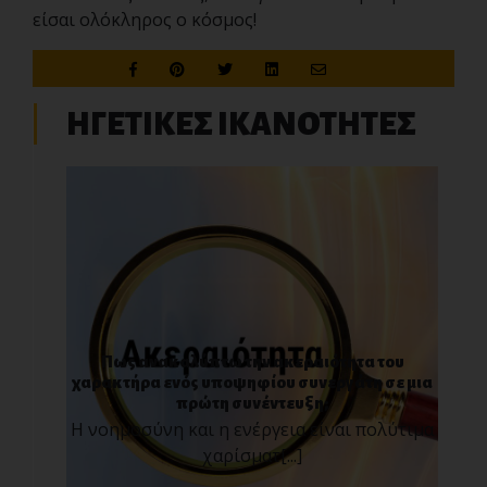
είσαι ολόκληρος ο κόσμος!
ΗΓΕΤΙΚΕΣ ΙΚΑΝΟΤΗΤΕΣ
Πως ανακαλύπτω την ακεραιότητα του
χαρακτήρα ενός υποψηφίου συνεργάτη σε μια
πρώτη συνέντευξη;
Η νοημοσύνη και η ενέργεια είναι πολύτιμα
χαρίσματ[...]