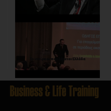
Το «τσίρκο» που λέγεται Ελλάδα