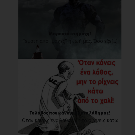
Μπροστά στη μάχη!
Γεμάτη από "μάχες" η ζωή μας. Όσο εξε[...]
Το λάθος που κάνουμε με τα λάθη μας!
Όταν κάνεις ένα λάθος μη το ρίχνεις κάτω
από τ[...]