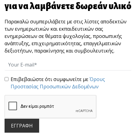
για να λαμβάνετε δωρεάν υλικό
Μια υποχρέωση στον ίδιο σου τον εαυτό!
Κάθε φορά που η ζωή φέρνει στο δρόμο μας
Παρακαλώ συμπεριλάβετε με στις λίστες αποδεκτών
πίεση από[...]
των ενημερωτικών και εκπαιδευτικών σας
ενημερώσεων σε θέματα ψυχολογίας, προσωπικής
ανάπτυξης, επιχειρηματικότητας, επαγγελματικών
δεξιοτήτων, παρακίνησης και συμβουλευτικής.
Επιβεβαιώστε ότι συμφωνείτε με
Όρους
Προστασίας Προσωπικών Δεδομένων
Η ζωή σου δίνει τις ευκαιρίες να γίνεις ήρωας!
Δυνατοί δεν είναι οι "τζάμπα μάγκες" που
κακοποιού[...]
ΕΓΓΡΑΦΗ