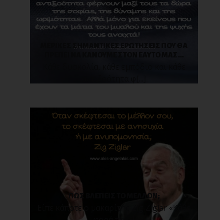
ΜΕΡΙΚΕΣ ΣΗΜΑΝΤΙΚΕΣ ΕΡΩΤΗΣΕΙΣ ΠΟΥ ΘΑ
ΠΡΕΠΕΙ ΝΑ ΚΑΝΟΥΜΕ ΣΤΟΝ ΕΑΥΤΟ ΜΑΣ...
Κάθε δυσκολία, κάθε εμπόδιο και κάθε
αντιξοότητα φ[...]
ΠΩΣ ΒΛΕΠΕΙΣ ΤΟ ΜΕΛΛΟΝ;
Είπε κάποτε ο μακαρίτης Zig Ziglar «Κάθε
φορά πο[...]