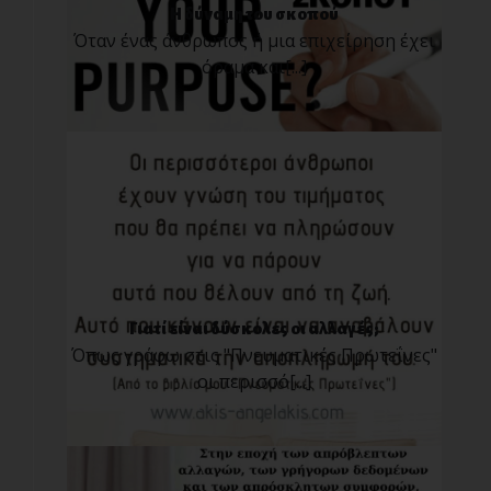
Η δύναμη του σκοπού
Όταν ένας άνθρωπος ή μια επιχείρηση έχει
όραμα και[...]
Γιατί είναι δύσκολες οι αλλαγές;
Όπως γράφω στις "Πνευματικές Πρωτεΐνες"
οι περισσό[...]