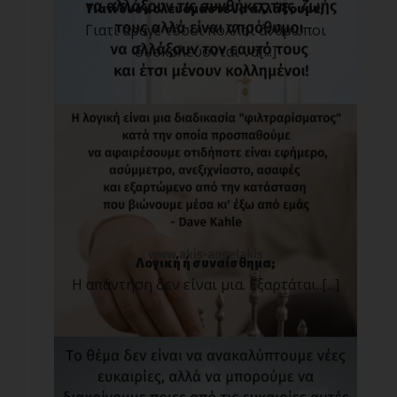
Γιατί δυσκολευόμαστε να αλλάξουμε;
Γιατί άραγε τόσοι πολλοί άνθρωποι
δυσκολεύονται να[...]
Λογική ή συναίσθημα;
Η απάντηση δεν είναι μια. Εξαρτάται..[...]