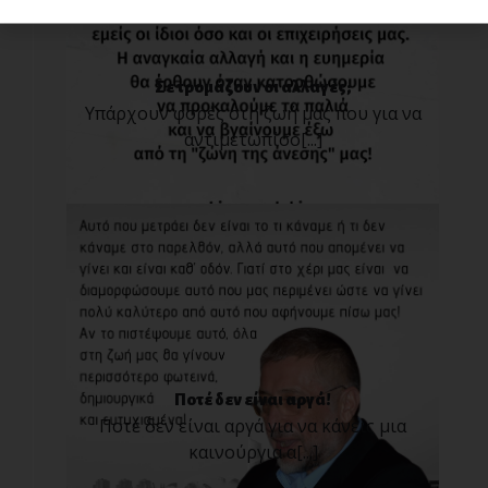
Σε τρομάζουν οι αλλαγές;
Υπάρχουν φορές στη ζωή μας που για να
αντιμετωπίσο[...]
Ποτέ δεν είναι αργά!
Ποτέ δεν είναι αργά για να κάνεις μια
καινούργια α[...]