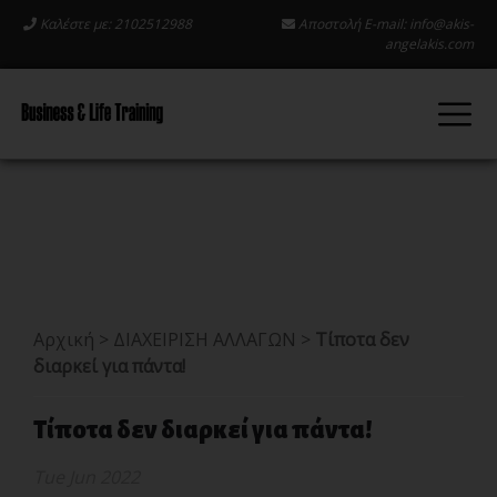
Καλέστε με: 2102512988
Αποστολή E-mail:
info@akis-
angelakis.com
Αρχική
>
ΔΙΑΧΕΙΡΙΣΗ ΑΛΛΑΓΩΝ
>
Τίποτα δεν
διαρκεί για πάντα!
Τίποτα δεν διαρκεί για πάντα!
Tue Jun 2022