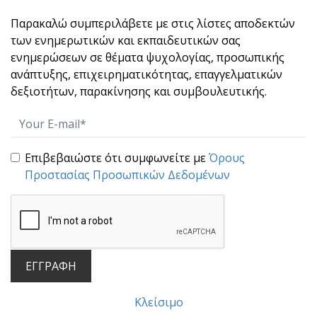
Στο ξεκίνημα μιας νέας εβδομάδας, γεμάτης
προκλήσε[...]
Παρακαλώ συμπεριλάβετε με στις λίστες αποδεκτών
των ενημερωτικών και εκπαιδευτικών σας
ενημερώσεων σε θέματα ψυχολογίας, προσωπικής
ανάπτυξης, επιχειρηματικότητας, επαγγελματικών
δεξιοτήτων, παρακίνησης και συμβουλευτικής.
Επιβεβαιώστε ότι συμφωνείτε με
Όρους
Προστασίας Προσωπικών Δεδομένων
Μπροστά στη μάχη!
Γεμάτη από "μάχες" η ζωή μας. Όσο εξε[...]
ΕΓΓΡΑΦΗ
Κλείσιμο