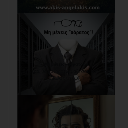
Μη μένεις «αόρατος»!
Σήμερα, θα μοιραστώ μαζί σου κάτι που
έμαθα στη ζω[...]