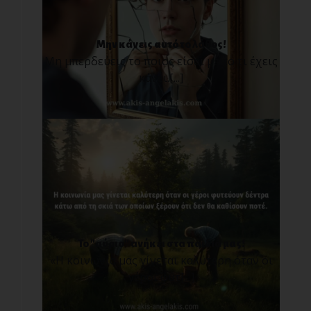
Μην κάνεις αυτό το λάθος!
Μη μπερδεύεις το ποιος είσαι με το τι έχεις
κάνει.[...]
Το "αύριο" ανήκει στα παιδιά μας!
«Η κοινωνία μας γίνεται καλύτερη όταν οι
γέροι φυτ[...]