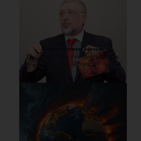
Το Μανιφέστο της Δύναμης
Έχω γράψει πάνω από σαράντα βιβλία,
δεκάδες eBooks[...]
Το παρόν δεν είναι παντοτινό!