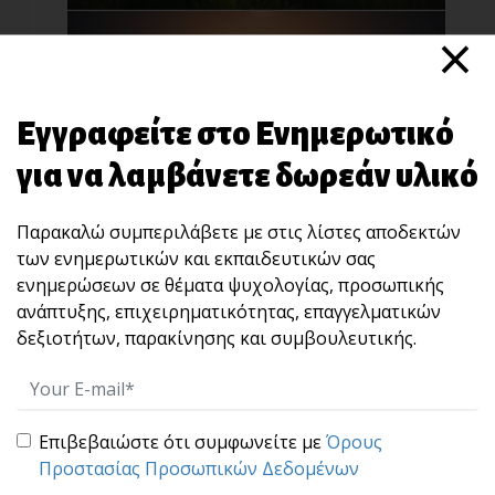
×
Εγγραφείτε στο Ενημερωτικό
για να λαμβάνετε δωρεάν υλικό
“STOP” : Μια άσκηση 10 δευτερολέπτων που
Παρακαλώ συμπεριλάβετε με στις λίστες αποδεκτών
χτίζει αυτοκυριαρχία και ωριμότητα ηγεσίας.
των ενημερωτικών και εκπαιδευτικών σας
Πολλές φορές, αυτό που καταστρέφει μια
ενημερώσεων σε θέματα ψυχολογίας, προσωπικής
σχέση, μια [...]
ανάπτυξης, επιχειρηματικότητας, επαγγελματικών
δεξιοτήτων, παρακίνησης και συμβουλευτικής.
Επιβεβαιώστε ότι συμφωνείτε με
Όρους
Προστασίας Προσωπικών Δεδομένων