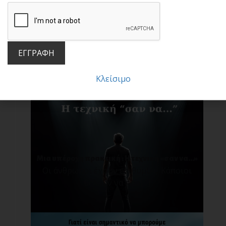
Μην πέφτεις στην παγίδα των συγκρίσεων!
Σ[...]
ΕΓΓΡΑΦΗ
Κλείσιμο
Μια υπέροχη πρακτική : Η τεχνική «σαν να…»
Οι άνθρωποι έχουν επιθυμίες. Κάποιοι
θέλουν να προ[...]