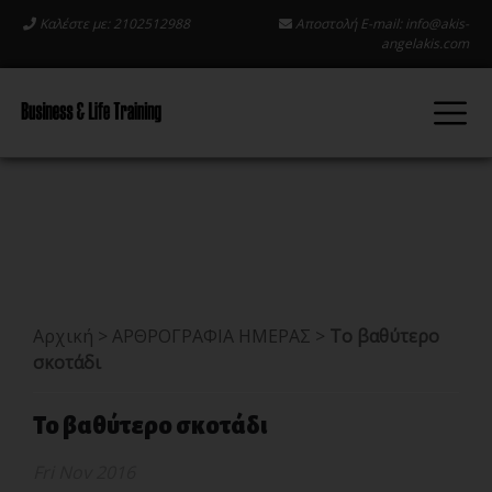
Καλέστε με: 2102512988
Αποστολή E-mail:
info@akis-
angelakis.com
Αρχική
>
ΑΡΘΡΟΓΡΑΦΙΑ ΗΜΕΡΑΣ
>
Το βαθύτερο
σκοτάδι
Το βαθύτερο σκοτάδι
Fri Nov 2016