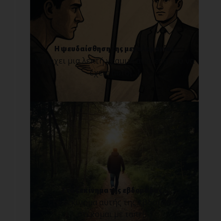
Η ψευδαίσθηση της μεγαλομανίας
Υπάρχει μια λεπτή γραμμή ανάμεσα στο να
έχεις αυτο[...]
Στο ξεκίνημα της εβδομάδας...
Στο ξεκίνημα αυτής της εβδομάδας,
στέκομαι με ταπε[...]