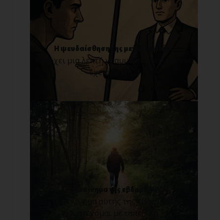
Η ψευδαίσθηση της μεγαλομανίας
Υπάρχει μια λεπτή γραμμή ανάμεσα στο να
έχεις αυτο[...]
Στο ξεκίνημα της εβδομάδας...
Στο ξεκίνημα αυτής της εβδομάδας,
στέκομαι με ταπε[...]