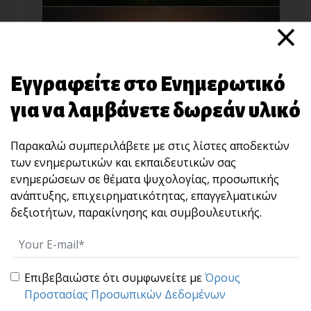
×
Εγγραφείτε στο Ενημερωτικό
για να λαμβάνετε δωρεάν υλικό
“STOP” : Μια άσκηση 10 δευτερολέπτων που
Παρακαλώ συμπεριλάβετε με στις λίστες αποδεκτών
χτίζει αυτοκυριαρχία και ωριμότητα ηγεσίας.
των ενημερωτικών και εκπαιδευτικών σας
Πολλές φορές, αυτό που καταστρέφει μια
ενημερώσεων σε θέματα ψυχολογίας, προσωπικής
σχέση, μια [...]
ανάπτυξης, επιχειρηματικότητας, επαγγελματικών
δεξιοτήτων, παρακίνησης και συμβουλευτικής.
Επιβεβαιώστε ότι συμφωνείτε με
Όρους
Προστασίας Προσωπικών Δεδομένων