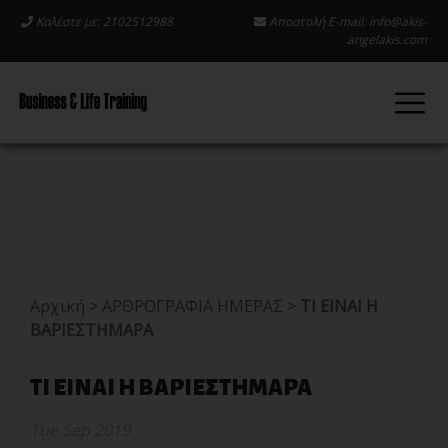
Καλέστε με: 2102512988
Αποστολή E-mail:
info@akis-
angelakis.com
Αρχική
>
ΑΡΘΡΟΓΡΑΦΙΑ ΗΜΕΡΑΣ
>
ΤΙ ΕΙΝΑΙ Η
ΒΑΡΙΕΣΤΗΜΑΡΑ
ΤΙ ΕΙΝΑΙ Η ΒΑΡΙΕΣΤΗΜΑΡΑ
Tue Sep 2019