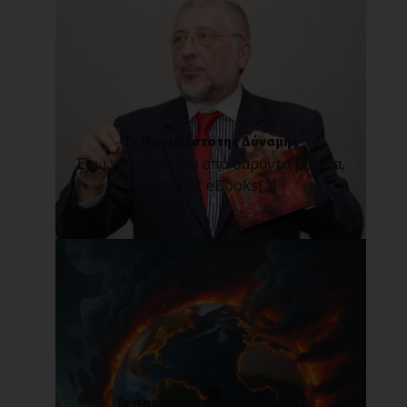
Το Μανιφέστο της Δύναμης
Έχω γράψει πάνω από σαράντα βιβλία,
δεκάδες eBooks[...]
Το παρόν δεν είναι παντοτινό!