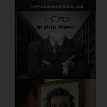
Μη μένεις «αόρατος»!
Σήμερα, θα μοιραστώ μαζί σου κάτι που
έμαθα στη ζω[...]