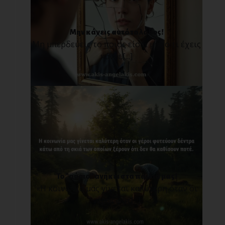
Μην κάνεις αυτό το λάθος!
Μη μπερδεύεις το ποιος είσαι με το τι έχεις
κάνει.[...]
Το "αύριο" ανήκει στα παιδιά μας!
«Η κοινωνία μας γίνεται καλύτερη όταν οι
γέροι φυτ[...]