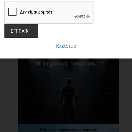
Μην πέφτεις στην παγίδα των συγκρίσεων!
Σ[...]
ΕΓΓΡΑΦΗ
Κλείσιμο
Μια υπέροχη πρακτική : Η τεχνική «σαν να…»
Οι άνθρωποι έχουν επιθυμίες. Κάποιοι
θέλουν να προ[...]