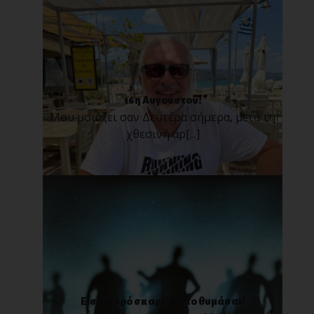
16η Αυγούστου!
Μου μοιάζει σαν Δευτέρα σήμερα, μετά τη
χθεσινή αρ[...]
Είσαι γερό σκαρί! Να το θυμάσαι!