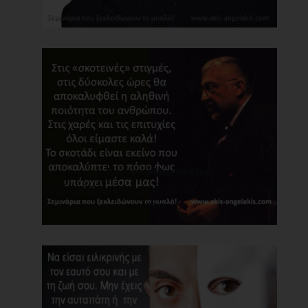
συμβ[...]
Σκοτεινά Μονοπάτια!
Γεμάτη "σκοτεινά μονοπάτια" η ζωή μας που
ξετυ[...]