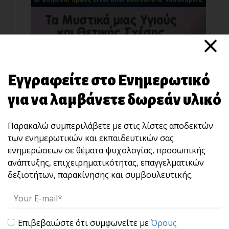
×
Εγγραφείτε στο Ενημερωτικό
για να λαμβάνετε δωρεάν υλικό
Τα Μυστικά μιας Υγιούς και Θετικής Σχέσης
Ο άνθρωπος είναι πλασμένος για να
σχετίζεται. Να δ[...]
Παρακαλώ συμπεριλάβετε με στις λίστες αποδεκτών
των ενημερωτικών και εκπαιδευτικών σας
ενημερώσεων σε θέματα ψυχολογίας, προσωπικής
ανάπτυξης, επιχειρηματικότητας, επαγγελματικών
δεξιοτήτων, παρακίνησης και συμβουλευτικής.
Επιβεβαιώστε ότι συμφωνείτε με
Όρους