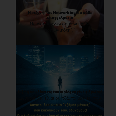
H «τέχνη» του Networking για κάθε
επαγγελματία
Νetworking δεν σημαίνει απλή
κοινωνικότη[...]
Η ζωή σου δίνει τις ευκαιρίες να γίνεις ήρωας!
Δυνατοί δεν είναι οι "τζάμπα μάγκες" που
κακοποιού[...]