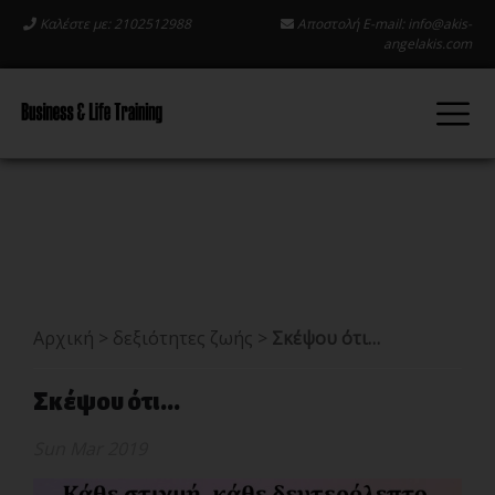
Καλέστε με: 2102512988
Αποστολή E-mail:
info@akis-
angelakis.com
Αρχική
>
δεξιότητες ζωής
>
Σκέψου ότι…
Σκέψου ότι...
Sun Mar 2019