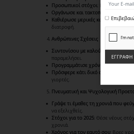
Προσωπικοί στόχοι
: Επανεξέτασε α
Οργάνωσε και τακτοποίησε
: Αναδιο
Επιβεβαι
Καθιέρωσε μερικές καλές συνήθειες
διατροφή.
Ανθρώπινες Σχέσεις
Συντονίσου με καλούς φίλους και ο
ΕΓΓΡΑΦΗ
παραμελήσει.
Προγραμμάτισε χρόνο για ξεκούρα
Πρόσφερε κάτι δικό σου
: Αν θέλεις
γιορτές.
Πνευματική και Ψυχολογική Προετ
Γράψε τι έμαθες τη χρονιά που φεύγ
να εξελιχθείς.
Στόχοι για το 2025
: Θέσε νέους στό
χρονιά.
Χρόνος για τον εαυτό σου
: Βρες χρ