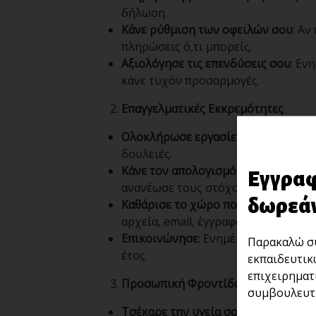
δήλωση.
Κάνε ρύθμιση των οφειλών σου
: Αν
πληρώσεις ό,τι μπορείς.
Αξιολόγησε τις επενδύσεις σου
: Εν
κάνε τυχόν προσαρμογές.
Επαγγελματικές Εκκρεμότητες
Ολοκλήρωσε εργασίες που εκκρεμο
δουλειές.
Κάνε τον απολογισμό των στόχων 
Εγγραφ
ανανέωσε τους στόχους σου για το 
δωρεάν
Καθάρισε το χώρο που δουλεύεις
: 
αρχεία, email, έγγραφα).
Επικοινώνησε
: Ενημέρωσε τους συν
Παρακαλώ συ
έτος.
εκπαιδευτικ
επιχειρηματ
Προσωπική Φροντίδα
συμβουλευτι
Τσέκαρε την υγεία σου
: Κλείσε ραν