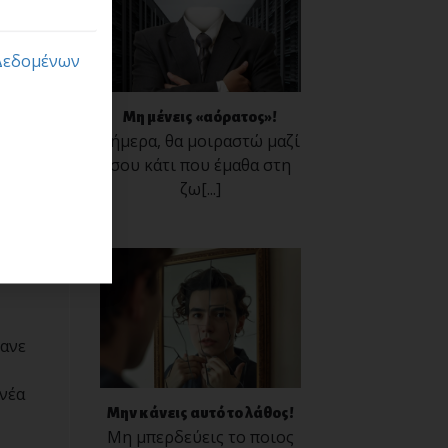
Δεδομένων
ι
Μη μένεις «αόρατος»!
Σήμερα, θα μοιραστώ μαζί
σου κάτι που έμαθα στη
χεις
ζω[...]
ρίς.
κανε
 νέα
Μην κάνεις αυτό το λάθος!
Μη μπερδεύεις το ποιος