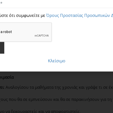
ν έχεις πετύχει τους προσωπικούς στόχους σου για φέτος.
ργάνωσε το σπίτι σου και ξεφορτώσου περιττά πράγματα.
ώστε ότι συμφωνείτε με
Όρους Προστασίας Προσωπικών 
: Ανάπτυξε ή ενίσχυσε υγιεινές συνήθειες, όπως άσκηση κα
ικογένεια
: Επικοινώνησε με αγαπημένους και επαφές που έ
ση
: Αν σκοπεύεις να ταξιδέψεις, κάνε τον σχεδιασμό σου νω
Κλείσιμο
 να προσφέρεις, βρες έναν τρόπο να βοηθήσεις μέσα στις
οιμασία
ει
: Αναλογίσου τα μαθήματα της χρονιάς και γράψε τι σε έ
χους που θα σε εμπνεύσουν και θα σε παρακινήσουν για τη
όνο να ξεκουραστείς και να αποφορτιστείς.