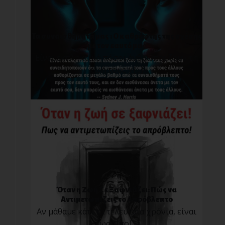
Τα συναισθήματά μας : O καθρέφτης της σχέσης
με τον εαυτό μας
Είναι εκπληκτικό πόσοι άνθρωποι ζουν τη
ζωή τους χ[...]
Όταν η Ζωή Σε Ξαφνιάζει: Πώς να
Αντιμετωπίζεις το Απρόβλεπτο
Αν μάθαμε κάτι τα τελευταία χρόνια, είναι
πως τίπο[...]