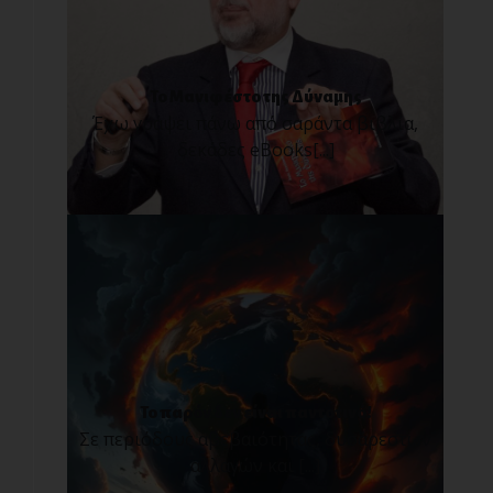
Το Μανιφέστο της Δύναμης
Έχω γράψει πάνω από σαράντα βιβλία,
δεκάδες eBooks[...]
Το παρόν δεν είναι παντοτινό!
Σε περιόδους αβεβαιότητας, δυσάρεστων
αλλαγών και [...]