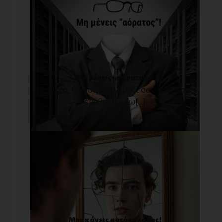
Μη μένεις «αόρατος»!
Σήμερα, θα μοιραστώ μαζί σου κάτι που
έμαθα στη ζω[...]
Μην κάνεις αυτό το λάθος!