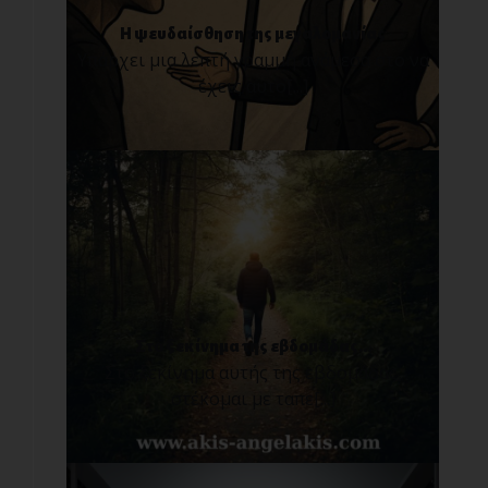
Η ψευδαίσθηση της μεγαλομανίας
Υπάρχει μια λεπτή γραμμή ανάμεσα στο να
έχεις αυτο[...]
Στο ξεκίνημα της εβδομάδας...
Στο ξεκίνημα αυτής της εβδομάδας,
στέκομαι με ταπε[...]