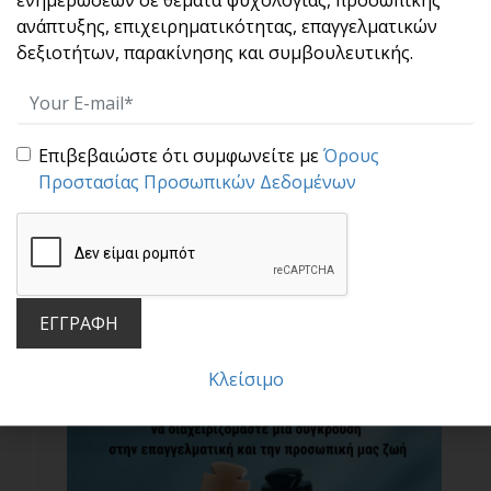
Σ[...]
ανάπτυξης, επιχειρηματικότητας, επαγγελματικών
δεξιοτήτων, παρακίνησης και συμβουλευτικής.
Επιβεβαιώστε ότι συμφωνείτε με
Όρους
Προστασίας Προσωπικών Δεδομένων
Μια υπέροχη πρακτική : Η τεχνική «σαν να…»
Οι άνθρωποι έχουν επιθυμίες. Κάποιοι
ΕΓΓΡΑΦΗ
θέλουν να προ[...]
Κλείσιμο