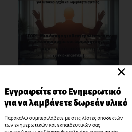
“STOP” : Μια άσκηση 10 δευτερολέπτων που
χτίζει αυτοκυριαρχία και ωριμότητα ηγεσίας.
Πολλές φορές, αυτό που καταστρέφει μια
σχέση, μια [...]
×
Εγγραφείτε στο Ενημερωτικό
για να λαμβάνετε δωρεάν υλικό
Παρακαλώ συμπεριλάβετε με στις λίστες αποδεκτών
των ενημερωτικών και εκπαιδευτικών σας
Μην πέφτεις στην παγίδα των συγκρίσεων!
ενημερώσεων σε θέματα ψυχολογίας, προσωπικής