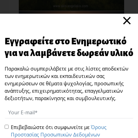
×
Εγγραφείτε στο Ενημερωτικό
για να λαμβάνετε δωρεάν υλικό
“STOP” : Μια άσκηση 10 δευτερολέπτων που
Παρακαλώ συμπεριλάβετε με στις λίστες αποδεκτών
χτίζει αυτοκυριαρχία και ωριμότητα ηγεσίας.
των ενημερωτικών και εκπαιδευτικών σας
Πολλές φορές, αυτό που καταστρέφει μια
ενημερώσεων σε θέματα ψυχολογίας, προσωπικής
σχέση, μια [...]
ανάπτυξης, επιχειρηματικότητας, επαγγελματικών
δεξιοτήτων, παρακίνησης και συμβουλευτικής.
Επιβεβαιώστε ότι συμφωνείτε με
Όρους
Προστασίας Προσωπικών Δεδομένων