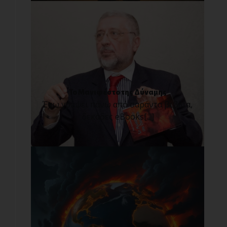
Το Μανιφέστο της Δύναμης
Έχω γράψει πάνω από σαράντα βιβλία,
δεκάδες eBooks[...]