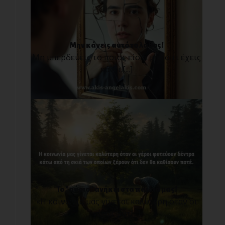
Μην κάνεις αυτό το λάθος!
Μη μπερδεύεις το ποιος είσαι με το τι έχεις
κάνει.[...]
Το "αύριο" ανήκει στα παιδιά μας!
«Η κοινωνία μας γίνεται καλύτερη όταν οι
γέροι φυτ[...]