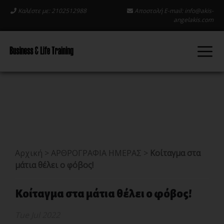
Καλέστε με: 2102512988
Αποστολή E-mail:
info@akis-
angelakis.com
Αρχική
>
ΑΡΘΡΟΓΡΑΦΙΑ ΗΜΕΡΑΣ
>
Κοίταγμα στα
μάτια θέλει ο φόβος!
Κοίταγμα στα μάτια θέλει ο φόβος!
Tue Jul 2022