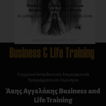
Όταν η Ζωή Σε Ξαφνιάζει: Πώς να
Αντιμετωπίζεις το Απρόβλεπτο
Αν μάθαμε κάτι τα τελευταία χρόνια, είναι
πως τίπο[...]
Σύγχρονα Εκπαιδευτικά, Επιμορφωτικά
Προγράμματα και Σεμινάρια
Άκης Αγγελάκης Business and
Life Training