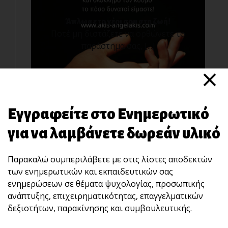
Άπλωσε το χέρι σου στη ζωή!
Ποτέ μη διστάζετε να ορθώνετε το
παράστημα σας, [...]
×
Εγγραφείτε στο Ενημερωτικό
για να λαμβάνετε δωρεάν υλικό
Παρακαλώ συμπεριλάβετε με στις λίστες αποδεκτών
Μπορείς να γίνεις καλύτερος στις
των ενημερωτικών και εκπαιδευτικών σας
διαπραγματεύσεις αν...
ενημερώσεων σε θέματα ψυχολογίας, προσωπικής
Ξέρεις τι θέλεις και τι είσαι πρόθυμος να
ανάπτυξης, επιχειρηματικότητας, επαγγελματικών
αφήσ[...]
δεξιοτήτων, παρακίνησης και συμβουλευτικής.