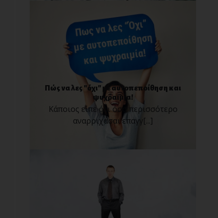
Πώς να λες "όχι" με αυτοπεποίθηση και
ψυχραιμία!
Κάποιος είπε ότι όσο περισσότερο
αναρριχάσαι επαγγ[...]