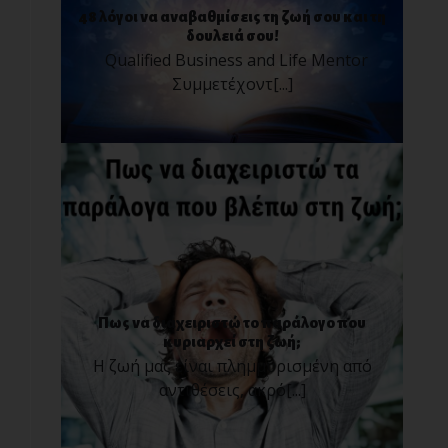
48 λόγοι να αναβαθμίσεις τη ζωή σου και τη
δουλειά σου!
Qualified Business and Life Mentor
Συμμετέχοντ[...]
Πως να διαχειριστώ το παράλογο που
κυριαρχεί στη ζωή;
Η ζωή μας είναι πλημμυρισμένη από
αντιθέσεις, ακρό[...]