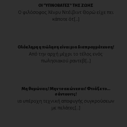
ΟΙ "ΥΠΝΟΒΑΤΕΣ" ΤΗΣ ΖΩΗΣ
Ο φιλόσοφος Χένρυ Ντέϊβιντ Θορώ είχε πει
κάποτε ότ[...]
Ολόκληρη η πώληση είναι μια διαπραγμάτευση!
Από την αρχή μέχρι το τέλος ενός
πωλησιακού ραντεβ[...]
Μη θυμώνεις! Μην τσακώνεσαι! Φτιάξε το…
σάντουιτς!
ια υπέροχη τεχνική αποφυγής συγκρούσεων
με πελάτες[...]