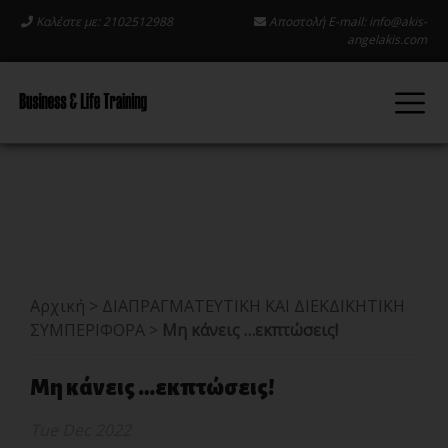
Καλέστε με: 2102512988
Αποστολή E-mail:
info@akis-
angelakis.com
Αρχική
>
ΔΙΑΠΡΑΓΜΑΤΕΥΤΙΚΗ ΚΑΙ ΔΙΕΚΔΙΚΗΤΙΚΗ
ΣΥΜΠΕΡΙΦΟΡΑ
>
Μη κάνεις …εκπτώσεις!
Μη κάνεις …εκπτώσεις!
Tue Dec 2022