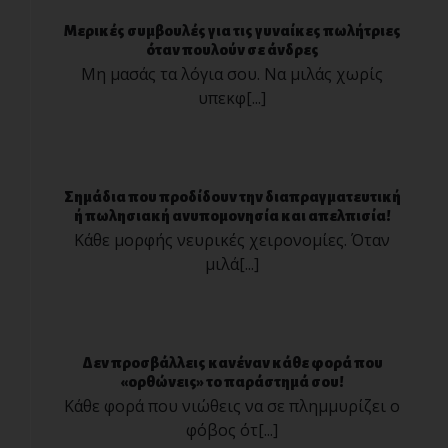
Μερικές συμβουλές για τις γυναίκες πωλήτριες
όταν πουλούν σε άνδρες
Μη μασάς τα λόγια σου. Να μιλάς χωρίς
υπεκφ[...]
Σημάδια που προδίδουν την διαπραγματευτική
ή πωλησιακή ανυπομονησία και απελπισία!
Κάθε μορφής νευρικές χειρονομίες. Όταν
μιλά[...]
Δεν προσβάλλεις κανέναν κάθε φορά που
«ορθώνεις» το παράστημά σου!
Κάθε φορά που νιώθεις να σε πλημμυρίζει ο
φόβος ότ[...]