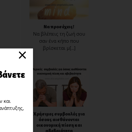
Να προσέχεις!
Να βλέπεις τη ζωή σου
σαν ένα κήπο που
×
βρίσκεται μ[...]
βάνετε
ν και
ανάπτυξης,
Χρήσιμες συμβουλές για
όσους αισθάνονται
οικονομική πίεση και
αβεβαιότητα