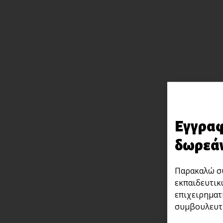
Εγγραφ
δωρεάν
Παρακαλώ συ
εκπαιδευτικ
επιχειρηματ
συμβουλευτι