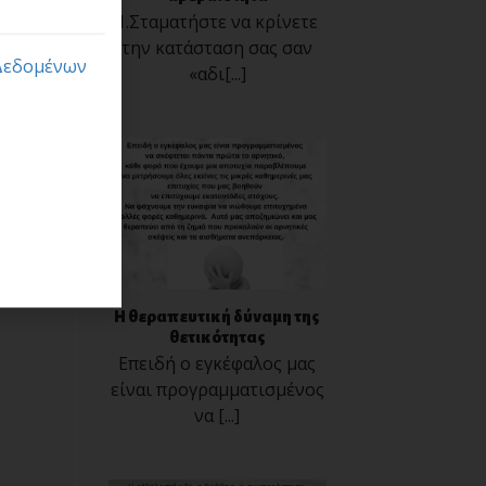
1.Σταματήστε να κρίνετε
την κατάσταση σας σαν
Δεδομένων
«αδι[...]
Η θεραπευτική δύναμη της
θετικότητας
Επειδή ο εγκέφαλος μας
είναι προγραμματισμένος
να [...]