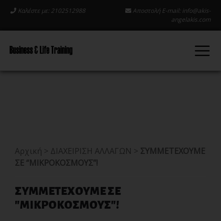
Καλέστε με: 2102512988
Αποστολή E-mail:
info@akis-
angelakis.com
Αρχική
>
ΔΙΑΧΕΙΡΙΣΗ ΑΛΛΑΓΩΝ
>
ΣΥΜΜΕΤΕΧΟΥΜΕ
ΣΕ “ΜΙΚΡΟΚΟΣΜΟΥΣ”!
ΣΥΜΜΕΤΕΧΟΥΜΕ ΣΕ
"ΜΙΚΡΟΚΟΣΜΟΥΣ"!