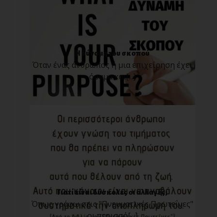
Η δύναμη του σκοπού
Όταν ένας άνθρωπος ή μια επιχείρηση έχει
όραμα και[...]
Γιατί είναι δύσκολες οι αλλαγές;
Όπως γράφω στις "Πνευματικές Πρωτεΐνες"
οι περισσό[...]