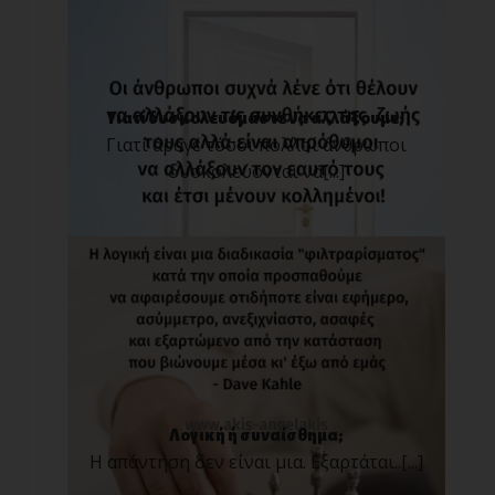
Γιατί δυσκολευόμαστε να αλλάξουμε;
Γιατί άραγε τόσοι πολλοί άνθρωποι
δυσκολεύονται να[...]
Λογική ή συναίσθημα;
Η απάντηση δεν είναι μια. Εξαρτάται..[...]