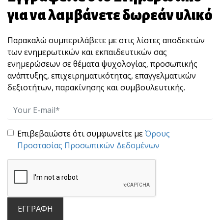
για να λαμβάνετε δωρεάν υλικό
Οι καλές προθέσεις δεν αρκούν!
Παρακαλώ συμπεριλάβετε με στις λίστες αποδεκτών
Στο ξεκίνημα μιας νέας εβδομάδας, γεμάτης
των ενημερωτικών και εκπαιδευτικών σας
προκλήσε[...]
ενημερώσεων σε θέματα ψυχολογίας, προσωπικής
ανάπτυξης, επιχειρηματικότητας, επαγγελματικών
δεξιοτήτων, παρακίνησης και συμβουλευτικής.
Επιβεβαιώστε ότι συμφωνείτε με
Όρους
Προστασίας Προσωπικών Δεδομένων
Μπροστά στη μάχη!
Γεμάτη από "μάχες" η ζωή μας. Όσο εξε[...]
ΕΓΓΡΑΦΗ