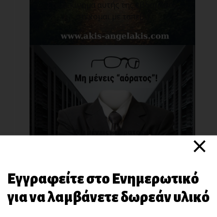
Στο ξεκίνημα αυτής της εβδομάδας,
στέκομαι με ταπε[...]
×
Μη μένεις «αόρατος»!
Σήμερα, θα μοιραστώ μαζί σου κάτι που
έμαθα στη ζω[...]
Εγγραφείτε στο Ενημερωτικό
για να λαμβάνετε δωρεάν υλικό