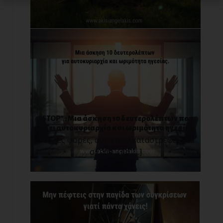
“STOP” : Μια άσκηση 10 δευτερολέπτων που
χτίζει αυτοκυριαρχία και ωριμότητα ηγεσίας.
Πολλές φορές, αυτό που καταστρέφει μια
σχέση, μια [...]