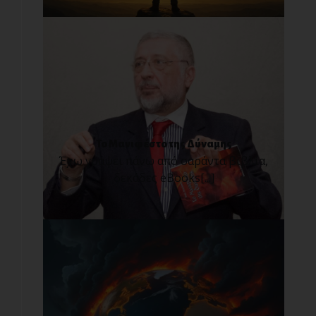
Το Μανιφέστο της Δύναμης
Έχω γράψει πάνω από σαράντα βιβλία,
δεκάδες eBooks[...]