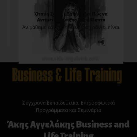
Όταν η Ζωή Σε Ξαφνιάζει: Πώς να
Αντιμετωπίζεις το Απρόβλεπτο
Αν μάθαμε κάτι τα τελευταία χρόνια, είναι
πως τίπο[...]
Σύγχρονα Εκπαιδευτικά, Επιμορφωτικά
Προγράμματα και Σεμινάρια
Άκης Αγγελάκης Business and
Life Training