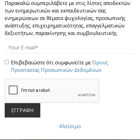
Παρακαλώ συμπεριλάβετε με στις λίστες αποδεκτών
των ενημερωτικών και εκπαιδευτικών σας
ενημερώσεων σε θέματα ψυχολογίας, προσωπικής
ανάπτυξης, επιχειρηματικότητας, επαγγελματικών
δεξιοτήτων, παρακίνησης και συμβουλευτικής.
Μην κάνεις αυτό το λάθος!
Μη μπερδεύεις το ποιος είσαι με το τι έχεις
κάνει.[...]
Επιβεβαιώστε ότι συμφωνείτε με
Όρους
Προστασίας Προσωπικών Δεδομένων
ΕΓΓΡΑΦΗ
Το "αύριο" ανήκει στα παιδιά μας!
Κλείσιμο
«Η κοινωνία μας γίνεται καλύτερη όταν οι
γέροι φυτ[...]