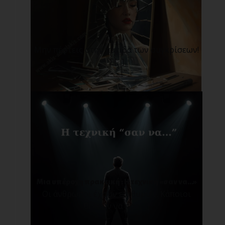
Μην πέφτεις στην παγίδα των συγκρίσεων!
Σ[...]
Μια υπέροχη πρακτική : Η τεχνική «σαν να…»
Οι άνθρωποι έχουν επιθυμίες. Κάποιοι
θέλουν να προ[...]