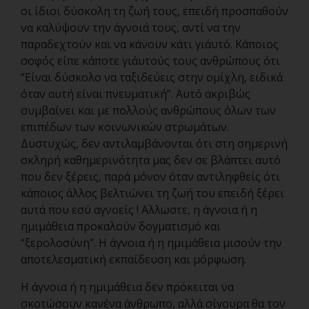
οι ίδιοι δύσκολη τη ζωή τους, επειδή προσπαθούν
να καλύψουν την άγνοιά τους, αντί να την
παραδεχτούν και να κάνουν κάτι γι΄αυτό. Κάποιος
σοφός είπε κάποτε γι΄αυτούς τους ανθρώπους ότι
“Είναι δύσκολο να ταξιδεύεις στην ομίχλη, ειδικά
όταν αυτή είναι πνευματική”. Αυτό ακριβώς
συμβαίνει και με πολλούς ανθρώπους όλων των
επιπέδων των κοινωνικών στρωμάτων.
Δυστυχώς, δεν αντιλαμβάνονται ότι στη σημερινή
σκληρή καθημερινότητα μας δεν σε βλάπτει αυτό
που δεν ξέρεις, παρά μόνον όταν αντιληφθείς ότι
κάποιος άλλος βελτιώνει τη ζωή του επειδή ξέρει
αυτά που εσύ αγνοείς ! Αλλωστε, η άγνοια ή η
ημιμάθεια προκαλούν δογματισμό και
“ξερολοσύνη”. Η άγνοια ή η ημιμάθεια μισούν την
αποτελεσματική εκπαίδευση και μόρφωση.
Η άγνοια ή η ημιμάθεια δεν πρόκειται να
σκοτώσουν κανένα άνθρωπο, αλλά σίγουρα θα τον