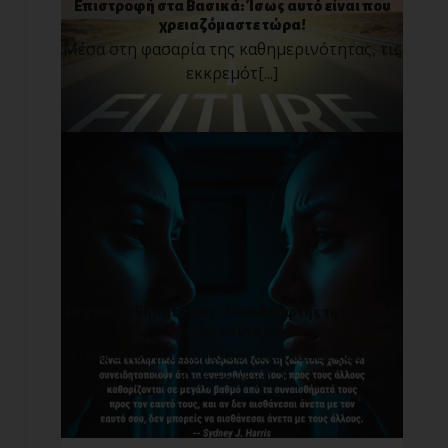
Επιστροφή στα Βασικά: Ίσως αυτό είναι που
χρειαζόμαστε τώρα!
Μέσα στη φασαρία της καθημερινότητας, τις
εκκρεμότ[...]
Τα συναισθήματά μας : O καθρέφτης της σχέσης
με τον εαυτό μας
Είναι εκπληκτικό πόσοι άνθρωποι ζουν τη
ζωή τους χ[...]