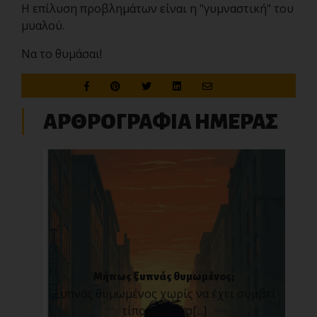
Η επίλυση προβλημάτων είναι η "γυμναστική" του
μυαλού.
Να το θυμάσαι!
ΑΡΘΡΟΓΡΑΦΙΑ ΗΜΕΡΑΣ
Μήπως ξυπνάς θυμωμένος;
Ξυπνάς θυμωμένος χωρίς να έχει συμβεί
τίποτα; Πρόσ[...]