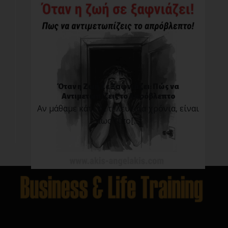
Όταν η Ζωή Σε Ξαφνιάζει: Πώς να
Αντιμετωπίζεις το Απρόβλεπτο
Αν μάθαμε κάτι τα τελευταία χρόνια, είναι
πως τίπο[...]