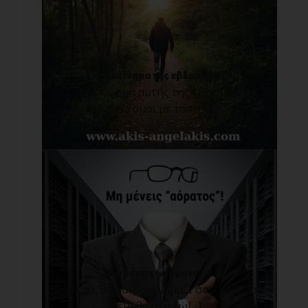
Στο ξεκίνημα της εβδομάδας...
Στο ξεκίνημα αυτής της εβδομάδας,
στέκομαι με ταπε[...]
Μη μένεις «αόρατος»!
Σήμερα, θα μοιραστώ μαζί σου κάτι που
έμαθα στη ζω[...]