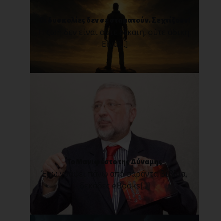
Οι δυσκολίες δεν σε σταματούν. Σε χτίζουν!
Η ζωή δεν είναι ούτε δίκαιη, ούτε άδικη.
Είνα[...]
Το Μανιφέστο της Δύναμης
Έχω γράψει πάνω από σαράντα βιβλία,
δεκάδες eBooks[...]