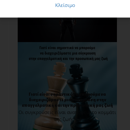
Κλείσιμο
Μια υπέροχη πρακτική : Η τεχνική «σαν να…»
Οι άνθρωποι έχουν επιθυμίες. Κάποιοι
θέλουν να προ[...]
Γιατί είναι σημαντικό να μπορούμε να
διαχειριζόμαστε μια σύγκρουση στην
επαγγελματική και την προσωπική μας ζωή
Οι συγκρούσεις είναι αναπόφευκτο κομμάτι
της ζωής [...]