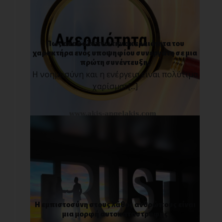
Πως ανακαλύπτω την ακεραιότητα του
χαρακτήρα ενός υποψηφίου συνεργάτη σε μια
πρώτη συνέντευξη;
Η νοημοσύνη και η ενέργεια είναι πολύτιμα
χαρίσματ[...]
Η εμπιστοσύνη στους λάθος ανθρώπους είναι
μια μορφή αυτοκαταστροφής