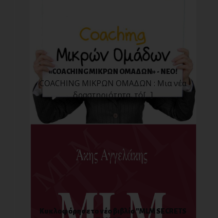
«COACHING ΜΙΚΡΩΝ ΟΜΑΔΩΝ» - ΝΕΟ!
COACHING ΜΙΚΡΩΝ ΟΜΑΔΩΝ : Μια νέα
δραστηριότητα, τό[...]
Κυκλοφόρησε το νέο βιβλίο "MLM SECRETS