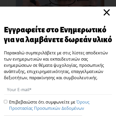
×
Προσωπικό / Ομαδικό Business Coaching
Εγγραφείτε στο Ενημερωτικό
για να λαμβάνετε δωρεάν υλικό
Παρακαλώ συμπεριλάβετε με στις λίστες αποδεκτών
των ενημερωτικών και εκπαιδευτικών σας
ενημερώσεων σε θέματα ψυχολογίας, προσωπικής
ΔΗΜΙΟΥΡΓΩΝΤΑΣ ΕΝΑ "ΚΑΙΝΟΥΡΓΙΟ" ΕΑΥΤΟ- Η
ανάπτυξης, επιχειρηματικότητας, επαγγελματικών
Μέθοδος Redefining Self : The Method
δεξιοτήτων, παρακίνησης και συμβουλευτικής.
Ένα βιωματικό σεμινάριο / μέθοδος που σας
δείχνει [...]
Επιβεβαιώστε ότι συμφωνείτε με
Όρους
Προστασίας Προσωπικών Δεδομένων