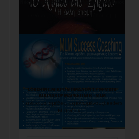
Νέο βιβλίο από τον Άκη Αγγελάκη – Δεκέμβριος
2014
Ο νόμος της έλξης : Η άλλη άποψη [...]
COACHING ΜΙΚΡΩΝ ΟΜΑΔΩΝ ΣΕ ΘΕΜΑΤΑ
ΔΙΚΤΥΑΚΟΥ ΜΑΡΚΕΤΙΝΓΚ – MLM
Για δίκτυα, ομάδες, μεμονωμένουςLeaders
Μια νέα κ[...]