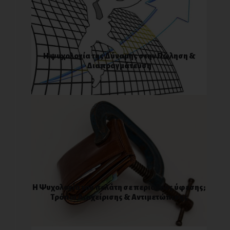
Η ψυχολογία της Δύναμης στην Πώληση &
Διαπραγμάτευση
Η Ψυχολογία του πελάτη σε περιόδους ύφεσης;
Τρόποι Διαχείρισης & Αντιμετώπισης