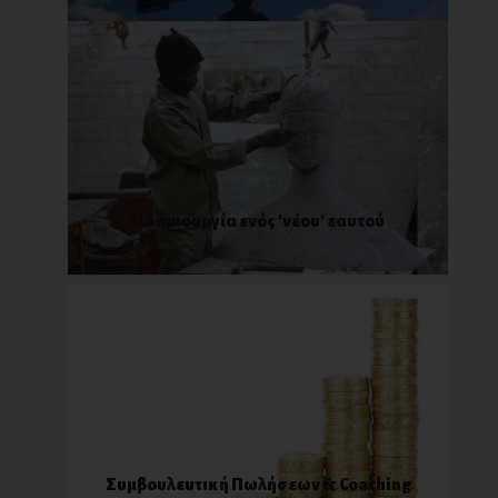
Η δημιουργία ενός 'νέου' εαυτού
Συμβουλευτική Πωλήσεων & Coaching