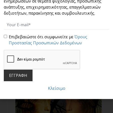
ενημερώσεων σε θέματα ψυχολογίας, προσωπικής
Εξυπηρέτηση Πελάτών & Επικοινωνία
ανάπτυξης, επιχειρηματικότητας, επαγγελματικών
δεξιοτήτων, παρακίνησης και συμβουλευτικής.
Επιβεβαιώστε ότι συμφωνείτε με
Όρους
Προστασίας Προσωπικών Δεδομένων
Motivational Leadership
ΕΓΓΡΑΦΗ
Κλείσιμο