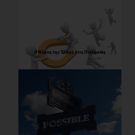
Ο Νόμος της Έλξης στις Πωλήσεις
Η Δύναμη της Θέλησης