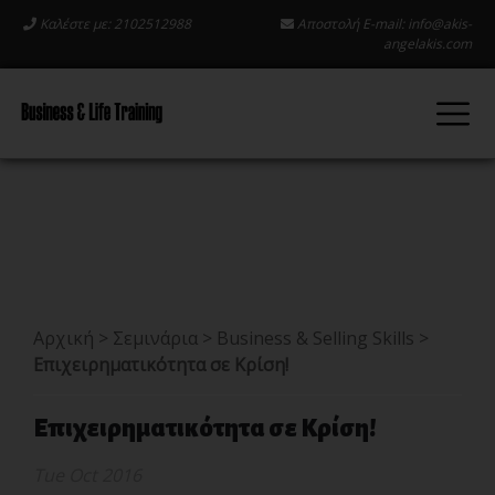
Καλέστε με: 2102512988
Αποστολή E-mail:
info@akis-
angelakis.com
Αρχική
>
Σεμινάρια
>
Business & Selling Skills
>
Επιχειρηματικότητα σε Κρίση!
Επιχειρηματικότητα σε Κρίση!
Tue Oct 2016