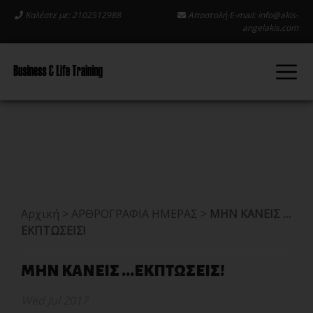
Καλέστε με: 2102512988
Αποστολή E-mail:
info@akis-
angelakis.com
Αρχική
>
ΑΡΘΡΟΓΡΑΦΙΑ ΗΜΕΡΑΣ
>
ΜΗΝ ΚΑΝΕΙΣ …
ΕΚΠΤΩΣΕΙΣ!
ΜΗΝ ΚΑΝΕΙΣ ...ΕΚΠΤΩΣΕΙΣ!
Wed Jul 2017