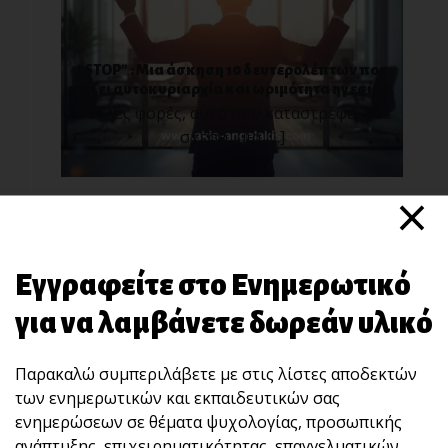
“STOP” : Μια άσκηση 10 δευτερολέπτων που
χτίζει αυτοκυριαρχία και ωριμότητα ηγεσίας.
Πολλές φορές, αυτό που καταστρέφει μια
σχέση, μια [...]
×
Εγγραφείτε στο Ενημερωτικό
για να λαμβάνετε δωρεάν υλικό
Παρακαλώ συμπεριλάβετε με στις λίστες αποδεκτών
Μην πέφτεις στην παγίδα των συγκρίσεων!
των ενημερωτικών και εκπαιδευτικών σας
Σ[...]
ενημερώσεων σε θέματα ψυχολογίας, προσωπικής
ανάπτυξης, επιχειρηματικότητας, επαγγελματικών