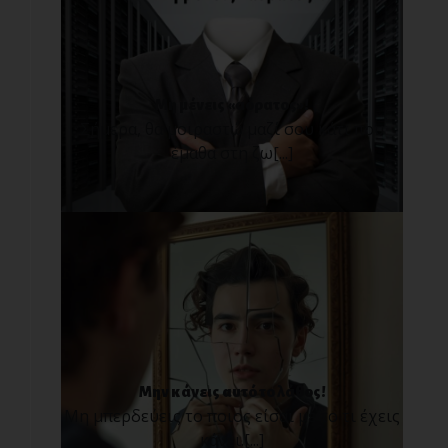
Μη μένεις «αόρατος»!
Σήμερα, θα μοιραστώ μαζί σου κάτι που
έμαθα στη ζω[...]
Μην κάνεις αυτό το λάθος!
Μη μπερδεύεις το ποιος είσαι με το τι έχεις
κάνει.[...]