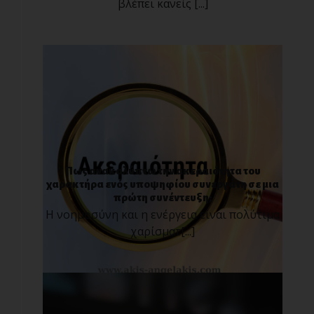
βλέπει κανείς [...]
Πως ανακαλύπτω την ακεραιότητα του
χαρακτήρα ενός υποψηφίου συνεργάτη σε μια
πρώτη συνέντευξη;
Η νοημοσύνη και η ενέργεια είναι πολύτιμα
χαρίσματ[...]