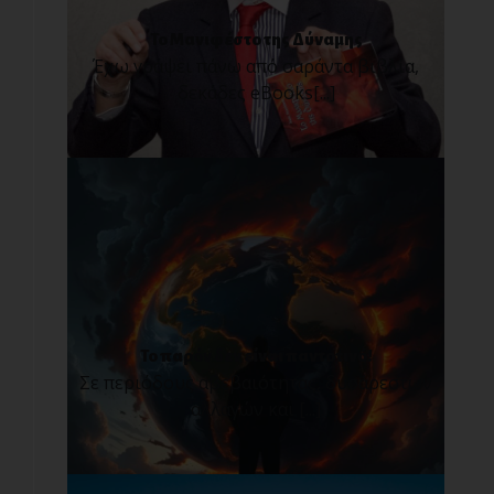
Το Μανιφέστο της Δύναμης
Έχω γράψει πάνω από σαράντα βιβλία,
δεκάδες eBooks[...]
Το παρόν δεν είναι παντοτινό!
Σε περιόδους αβεβαιότητας, δυσάρεστων
αλλαγών και [...]