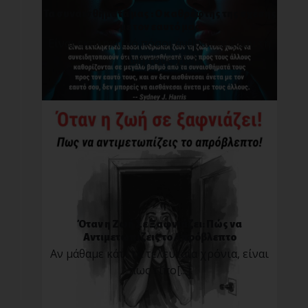
Τα συναισθήματά μας : O καθρέφτης της σχέσης
με τον εαυτό μας
Είναι εκπληκτικό πόσοι άνθρωποι ζουν τη
ζωή τους χ[...]
Όταν η Ζωή Σε Ξαφνιάζει: Πώς να
Αντιμετωπίζεις το Απρόβλεπτο
Αν μάθαμε κάτι τα τελευταία χρόνια, είναι
πως τίπο[...]