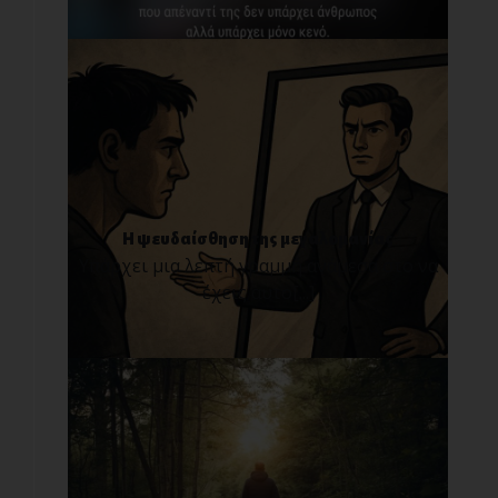
Η ψευδαίσθηση της μεγαλομανίας
Υπάρχει μια λεπτή γραμμή ανάμεσα στο να
έχεις αυτο[...]