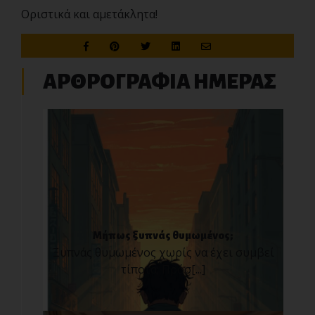
Οριστικά και αμετάκλητα!
ΑΡΘΡΟΓΡΑΦΙΑ ΗΜΕΡΑΣ
Μήπως ξυπνάς θυμωμένος;
Ξυπνάς θυμωμένος χωρίς να έχει συμβεί
τίποτα; Πρόσ[...]