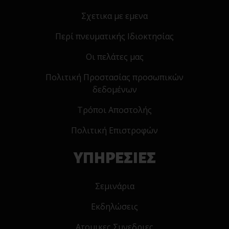
Σχετικα με εμενα
Περί πνευματικής Ιδιοκτησίας
Οι πελάτες μας
Πολιτική Προστασίας προσωπικών
δεδομένων
Τρόποι Αποστολής
Πολιτική Επιστροφών
ΥΠΗΡΕΣΙΕΣ
Σεμινάρια
Εκδηλώσεις
Ατομικες Συνεδριες