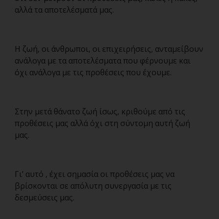
αλλά τα αποτελέσματά μας.
Η ζωή, οι άνθρωποι, οι επιχειρήσεις, ανταμείβουν
ανάλογα με τα αποτελέσματα που φέρνουμε και
όχι ανάλογα με τις προθέσεις που έχουμε.
Στην μετά θάνατο ζωή ίσως, κριθούμε από τις
προθέσεις μας αλλά όχι στη σύντομη αυτή ζωή
μας.
Γι’ αυτό , έχει σημασία οι προθέσεις μας να
βρίσκονται σε απόλυτη συνεργασία με τις
δεσμεύσεις μας.