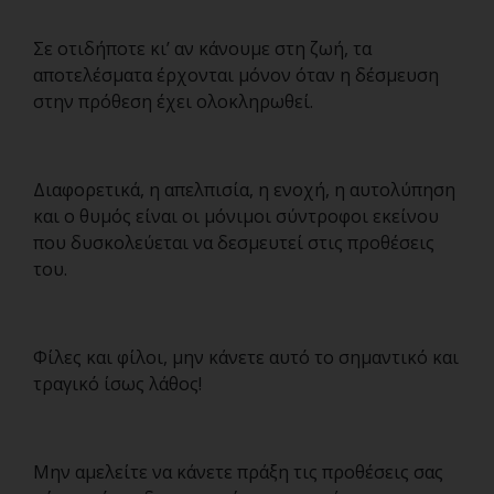
Σε οτιδήποτε κι’ αν κάνουμε στη ζωή, τα
αποτελέσματα έρχονται μόνον όταν η δέσμευση
στην πρόθεση έχει ολοκληρωθεί.
Διαφορετικά, η απελπισία, η ενοχή, η αυτολύπηση
και ο θυμός είναι οι μόνιμοι σύντροφοι εκείνου
που δυσκολεύεται να δεσμευτεί στις προθέσεις
του.
Φίλες και φίλοι, μην κάνετε αυτό το σημαντικό και
τραγικό ίσως λάθος!
Μην αμελείτε να κάνετε πράξη τις προθέσεις σας