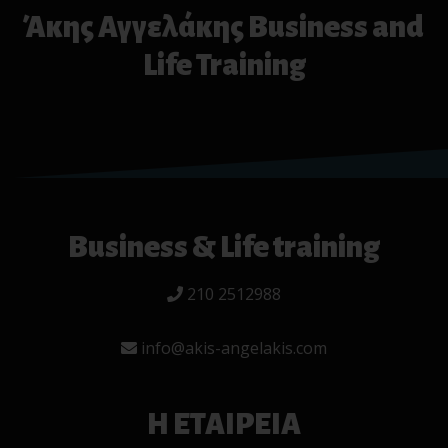
Άκης Αγγελάκης Business and
Life Training
Business & Life training
210 2512988
info@akis-angelakis.com
Η ΕΤΑΙΡΕΙΑ