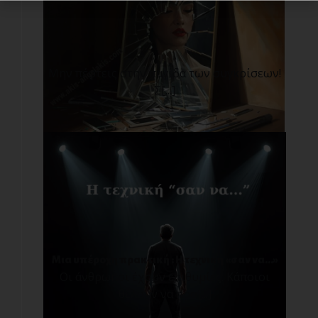
Μην πέφτεις στην παγίδα των συγκρίσεων!
Σ[...]
Μια υπέροχη πρακτική : Η τεχνική «σαν να…»
Οι άνθρωποι έχουν επιθυμίες. Κάποιοι
θέλουν να προ[...]