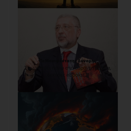
Το Μανιφέστο της Δύναμης
Έχω γράψει πάνω από σαράντα βιβλία,
δεκάδες eBooks[...]