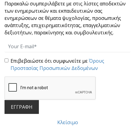
γέροι φυτ[...]
Παρακαλώ συμπεριλάβετε με στις λίστες αποδεκτών
των ενημερωτικών και εκπαιδευτικών σας
ενημερώσεων σε θέματα ψυχολογίας, προσωπικής
ανάπτυξης, επιχειρηματικότητας, επαγγελματικών
δεξιοτήτων, παρακίνησης και συμβουλευτικής.
Επιβεβαιώστε ότι συμφωνείτε με
Όρους
Προστασίας Προσωπικών Δεδομένων
“STOP” : Μια άσκηση 10 δευτερολέπτων που
χτίζει αυτοκυριαρχία και ωριμότητα ηγεσίας.
Πολλές φορές, αυτό που καταστρέφει μια
σχέση, μια [...]
ΕΓΓΡΑΦΗ
Κλείσιμο