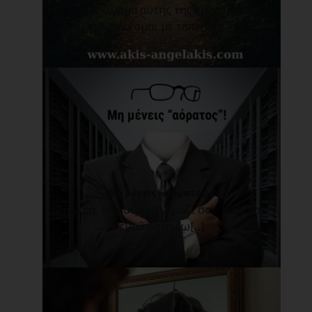
Στο ξεκίνημα αυτής της εβδομάδας,
στέκομαι με ταπε[...]
Μη μένεις «αόρατος»!
Σήμερα, θα μοιραστώ μαζί σου κάτι που
έμαθα στη ζω[...]