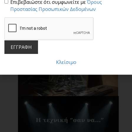
σχέση, μια [...]
Επιβεβαιώστε ότι συμφωνείτε με
Όρους
Προστασίας Προσωπικών Δεδομένων
ΕΓΓΡΑΦΗ
Κλείσιμο
Μην πέφτεις στην παγίδα των συγκρίσεων!
Σ[...]