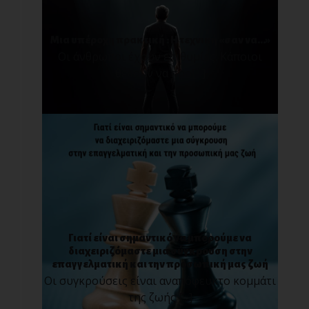
Μια υπέροχη πρακτική : Η τεχνική «σαν να…»
Οι άνθρωποι έχουν επιθυμίες. Κάποιοι
θέλουν να προ[...]
Γιατί είναι σημαντικό να μπορούμε να
διαχειριζόμαστε μια σύγκρουση στην
επαγγελματική και την προσωπική μας ζωή
Οι συγκρούσεις είναι αναπόφευκτο κομμάτι
της ζωής [...]