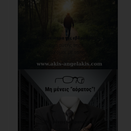
Στο ξεκίνημα της εβδομάδας...
Στο ξεκίνημα αυτής της εβδομάδας,
στέκομαι με ταπε[...]
Μη μένεις «αόρατος»!
Σήμερα, θα μοιραστώ μαζί σου κάτι που