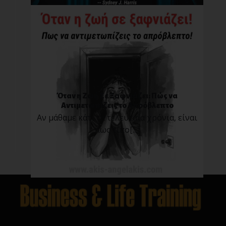
Όταν η Ζωή Σε Ξαφνιάζει: Πώς να
Αντιμετωπίζεις το Απρόβλεπτο
Αν μάθαμε κάτι τα τελευταία χρόνια, είναι
πως τίπο[...]