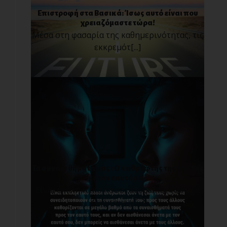
Επιστροφή στα Βασικά: Ίσως αυτό είναι που
χρειαζόμαστε τώρα!
Μέσα στη φασαρία της καθημερινότητας, τις
εκκρεμότ[...]
Τα συναισθήματά μας : O καθρέφτης της σχέσης
με τον εαυτό μας
Είναι εκπληκτικό πόσοι άνθρωποι ζουν τη
ζωή τους χ[...]