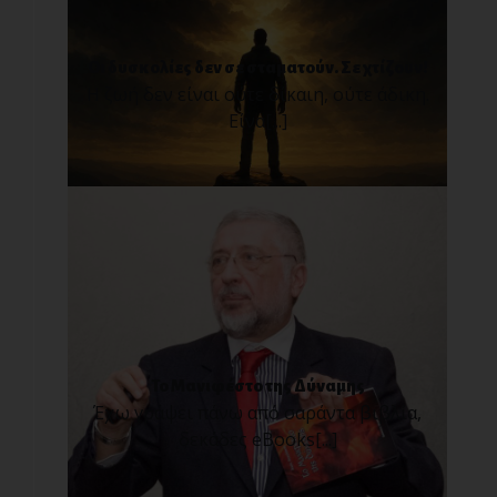
Οι δυσκολίες δεν σε σταματούν. Σε χτίζουν!
Η ζωή δεν είναι ούτε δίκαιη, ούτε άδικη.
Είνα[...]
Το Μανιφέστο της Δύναμης
Έχω γράψει πάνω από σαράντα βιβλία,
δεκάδες eBooks[...]