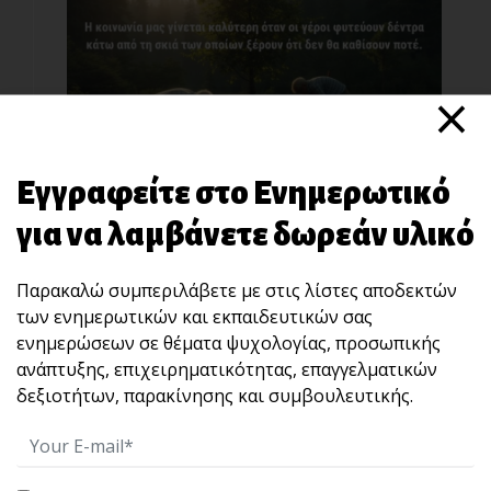
×
Το "αύριο" ανήκει στα παιδιά μας!
«Η κοινωνία μας γίνεται καλύτερη όταν οι
γέροι φυτ[...]
Εγγραφείτε στο Ενημερωτικό
για να λαμβάνετε δωρεάν υλικό
Παρακαλώ συμπεριλάβετε με στις λίστες αποδεκτών
των ενημερωτικών και εκπαιδευτικών σας
ενημερώσεων σε θέματα ψυχολογίας, προσωπικής
ανάπτυξης, επιχειρηματικότητας, επαγγελματικών
δεξιοτήτων, παρακίνησης και συμβουλευτικής.
“STOP” : Μια άσκηση 10 δευτερολέπτων που
χτίζει αυτοκυριαρχία και ωριμότητα ηγεσίας.
Πολλές φορές, αυτό που καταστρέφει μια