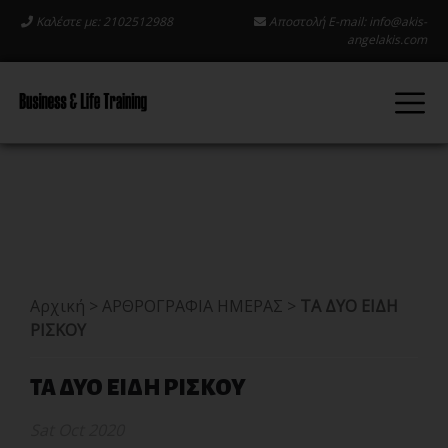
Καλέστε με: 2102512988
Αποστολή E-mail:
info@akis-
angelakis.com
Αρχική
>
ΑΡΘΡΟΓΡΑΦΙΑ ΗΜΕΡΑΣ
>
ΤΑ ΔΥΟ ΕΙΔΗ
ΡΙΣΚΟΥ
ΤΑ ΔΥΟ ΕΙΔΗ ΡΙΣΚΟΥ
Sat Oct 2020