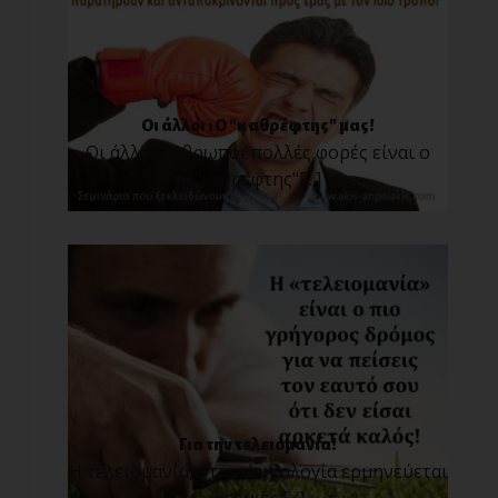
Οι άλλοι : Ο "καθρέφτης" μας!
Οι άλλοι άνθρωποι πολλές φορές είναι ο
"καθρέφτης"[...]
Για την τελειομανία!
Η τελειομανία, στην ψυχολογία ερμηνεύεται