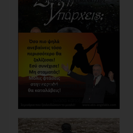
ΑΝΟΙΧΤΗ ΠΡΟΤΑΣΗ ΣΕ ΜΑΝΑΤΖΕΡΣ
Με την ευκαιρία της κυκλοφορίας του 31ου
μου βιβλί[...]
ΓΙΑ ΤΙΣ ΑΝΗΦΟΡΕΣ ΤΗΣ ΖΩΗΣ
Οι ανηφόρες σε κουράζουν, σου κόβεται η
ανάσα κάπο[...]