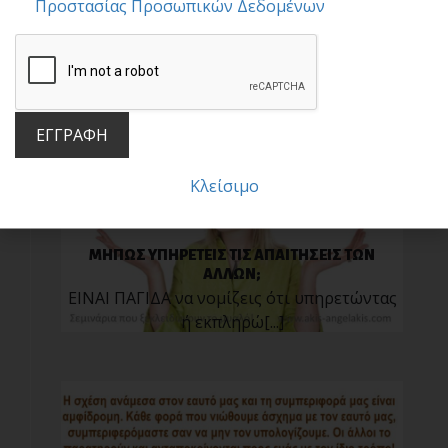
Προστασίας Προσωπικών Δεδομένων
Φοράει πολλά[...]
ΕΓΓΡΑΦΗ
Κλείσιμο
ΜΗΠΩΣ ΥΠΗΡΕΤΕΙΣ ΤΙΣ ΑΠΑΙΤΗΣΕΙΣ ΤΩΝ
ΑΛΛΩΝ;
ΕΙΝΑΙ ΠΑΓΙΔΑ να νομίζεις ότι υπηρετώντας
ή εκπληρώ[...]