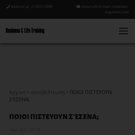
Καλέστε με: 2102512988
Αποστολή E-mail:
info@akis-
angelakis.com
Αρχική
>
αυτοβελτίωση
>
ΠΟΙΟΙ ΠΙΣΤΕΥΟΥΝ
Σ’ΕΣΕΝΑ;
ΠΟΙΟΙ ΠΙΣΤΕΥΟΥΝ Σ’ΕΣΕΝΑ;
Tue Nov 2018