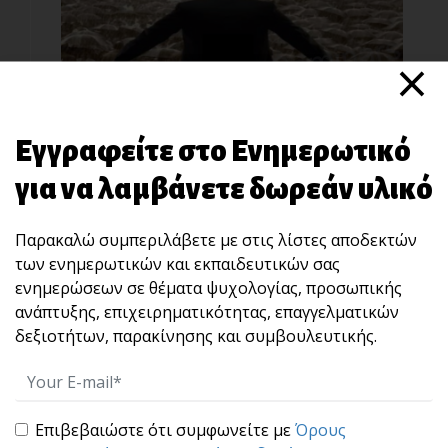
×
Δάσκαλος Ζωής!
Εγγραφείτε στο Ενημερωτικό
Σπουδαία και βαριά κουβέντα να λες ότι
είσαι "Δάσκ[...]
για να λαμβάνετε δωρεάν υλικό
Παρακαλώ συμπεριλάβετε με στις λίστες αποδεκτών
των ενημερωτικών και εκπαιδευτικών σας
ενημερώσεων σε θέματα ψυχολογίας, προσωπικής
ανάπτυξης, επιχειρηματικότητας, επαγγελματικών
δεξιοτήτων, παρακίνησης και συμβουλευτικής.
Ο ΕΛΑΤΤΩΜΑΤΙΚΟΣ ΕΑΥΤΟΣ
Επιβεβαιώστε ότι συμφωνείτε με
Όρους
Κάθε άνθρωπος έχει πολλούς εαυτούς.