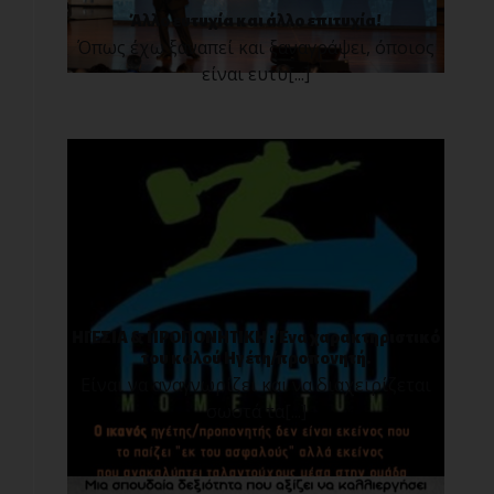
Άλλο ευτυχία και άλλο επιτυχία!
Όπως έχω ξαναπεί και ξαναγράψει, όποιος
είναι ευτυ[...]
ΗΓΕΣΙΑ & ΠΡΟΠΟΝΗΤΙΚΗ : Ένα χαρακτηριστικό
του καλού Ηγέτη/προπονητή.
Είναι να αναγνωρίζει και να διαχειρίζεται
σωστά τα[...]