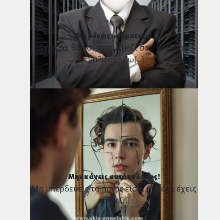
Μη μένεις «αόρατος»!
Σήμερα, θα μοιραστώ μαζί σου κάτι που
έμαθα στη ζω[...]
Μην κάνεις αυτό το λάθος!
Μη μπερδεύεις το ποιος είσαι με το τι έχεις
κάνει.[...]