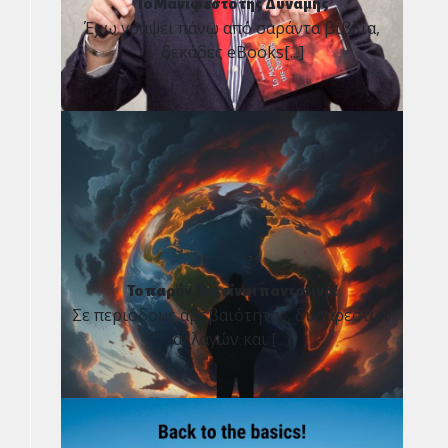
Το Μανιφέστο της Δύναμης
Έχω γράψει πάνω από σαράντα βιβλία,
δεκάδες eBooks[...]
Το παρόν δεν είναι παντοτινό!
Σε περιόδους αβεβαιότητας, δυσάρεστων
αλλαγών και [...]