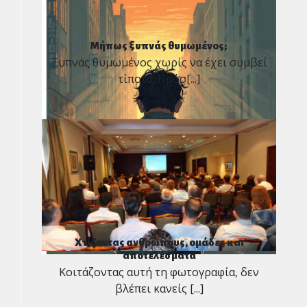
Μήπως ξυπνάς θυμωμένος;
Ξυπνάς θυμωμένος χωρίς να έχει συμβεί
τίποτα; Πρόσ[...]
Χτίζοντας ανθρώπους, ομάδες και
αποτελέσματα
Κοιτάζοντας αυτή τη φωτογραφία, δεν
βλέπει κανείς [...]