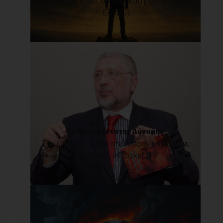
Η ζωή δεν είναι ούτε δίκαιη, ούτε άδικη.
Είνα[...]
Το Μανιφέστο της Δύναμης
Έχω γράψει πάνω από σαράντα βιβλία,
δεκάδες eBooks[...]