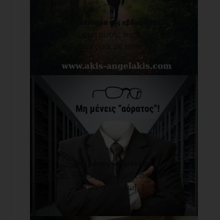
Στο ξεκίνημα της εβδομάδας...
Στο ξεκίνημα αυτής της εβδομάδας,
στέκομαι με ταπε[...]
Μη μένεις «αόρατος»!
Σήμερα, θα μοιραστώ μαζί σου κάτι που
έμαθα στη ζω[...]