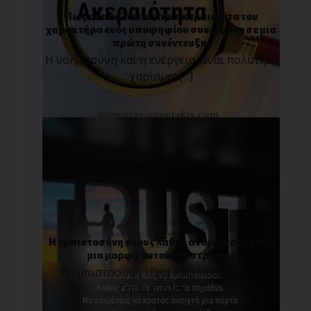
Πως ανακαλύπτω την ακεραιότητα του
χαρακτήρα ενός υποψηφίου συνεργάτη σε μια
πρώτη συνέντευξη;
Η νοημοσύνη και η ενέργεια είναι πολύτιμα
χαρίσματ[...]
Η εμπιστοσύνη στους λάθος ανθρώπους είναι
μια μορφή αυτοκαταστροφής
Η εμπιστοσύνη είναι κάτι που όλοι τη
ζητάμε, όλοι [...]