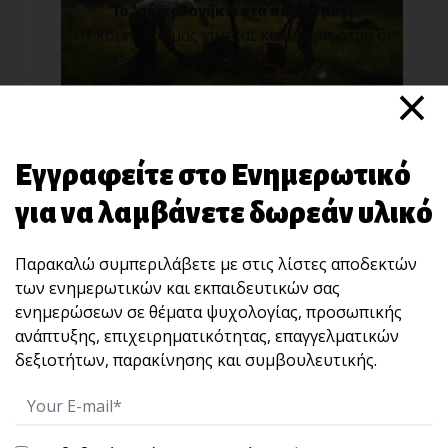
Το "αύριο" ανήκει στα παιδιά μας!
«Η κοινωνία μας γίνεται καλύτερη όταν οι
γέροι φυτ[...]
×
Εγγραφείτε στο Ενημερωτικό
για να λαμβάνετε δωρεάν υλικό
Παρακαλώ συμπεριλάβετε με στις λίστες αποδεκτών
των ενημερωτικών και εκπαιδευτικών σας
“STOP” : Μια άσκηση 10 δευτερολέπτων που
ενημερώσεων σε θέματα ψυχολογίας, προσωπικής
χτίζει αυτοκυριαρχία και ωριμότητα ηγεσίας.
ανάπτυξης, επιχειρηματικότητας, επαγγελματικών
Πολλές φορές, αυτό που καταστρέφει μια
δεξιοτήτων, παρακίνησης και συμβουλευτικής.
σχέση, μια [...]