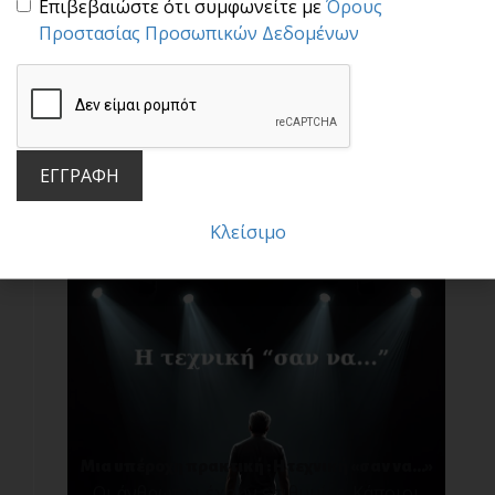
Επιβεβαιώστε ότι συμφωνείτε με
Όρους
Προστασίας Προσωπικών Δεδομένων
ΕΓΓΡΑΦΗ
Μην πέφτεις στην παγίδα των συγκρίσεων!
Σ[...]
Κλείσιμο
Μια υπέροχη πρακτική : Η τεχνική «σαν να…»
Οι άνθρωποι έχουν επιθυμίες. Κάποιοι