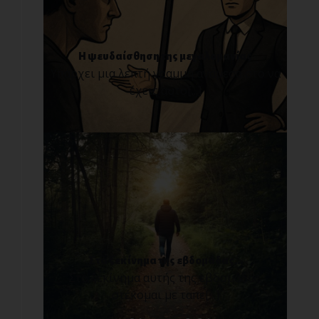
Η ψευδαίσθηση της μεγαλομανίας
Υπάρχει μια λεπτή γραμμή ανάμεσα στο να
έχεις αυτο[...]
Στο ξεκίνημα της εβδομάδας...
Στο ξεκίνημα αυτής της εβδομάδας,
στέκομαι με ταπε[...]