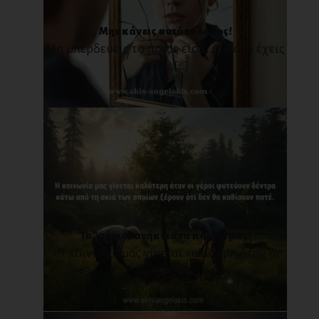
Μην κάνεις αυτό το λάθος!
Μη μπερδεύεις το ποιος είσαι με το τι έχεις
κάνει.[...]
Το "αύριο" ανήκει στα παιδιά μας!
«Η κοινωνία μας γίνεται καλύτερη όταν οι
γέροι φυτ[...]