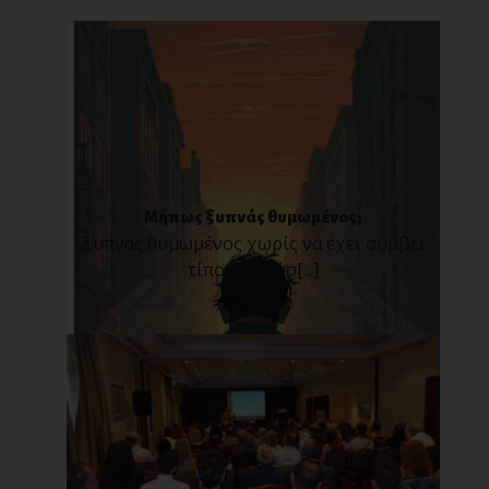
Μήπως ξυπνάς θυμωμένος;
Ξυπνάς θυμωμένος χωρίς να έχει συμβεί
τίποτα; Πρόσ[...]