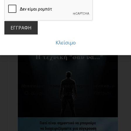
Μην πέφτεις στην παγίδα των συγκρίσεων!
Σ[...]
ΕΓΓΡΑΦΗ
Κλείσιμο
Μια υπέροχη πρακτική : Η τεχνική «σαν να…»
Οι άνθρωποι έχουν επιθυμίες. Κάποιοι
θέλουν να προ[...]