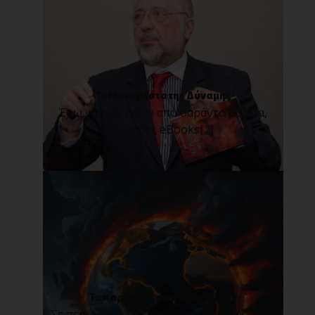
Το Μανιφέστο της Δύναμης
Έχω γράψει πάνω από σαράντα βιβλία,
δεκάδες eBooks[...]
Το παρόν δεν είναι παντοτινό!
Σε περιόδους αβεβαιότητας, δυσάρεστων