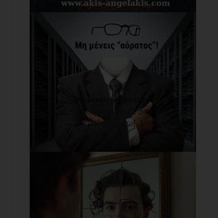
Μη μένεις «αόρατος»!
Σήμερα, θα μοιραστώ μαζί σου κάτι που
έμαθα στη ζω[...]