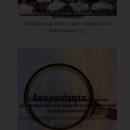
Χτίζοντας ανθρώπους, ομάδες και
αποτελέσματα
Κοιτάζοντας αυτή τη φωτογραφία, δεν
βλέπει κανείς [...]
Πως ανακαλύπτω την ακεραιότητα του
χαρακτήρα ενός υποψηφίου συνεργάτη σε μια
πρώτη συνέντευξη;
Η νοημοσύνη και η ενέργεια είναι πολύτιμα
χαρίσματ[...]