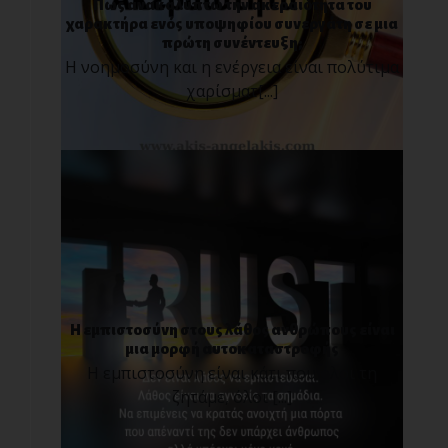
Πως ανακαλύπτω την ακεραιότητα του
χαρακτήρα ενός υποψηφίου συνεργάτη σε μια
πρώτη συνέντευξη;
Η νοημοσύνη και η ενέργεια είναι πολύτιμα
χαρίσματ[...]
Η εμπιστοσύνη στους λάθος ανθρώπους είναι
μια μορφή αυτοκαταστροφής
Η εμπιστοσύνη είναι κάτι που όλοι τη
ζητάμε, όλοι [...]