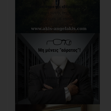
Στο ξεκίνημα της εβδομάδας...
Στο ξεκίνημα αυτής της εβδομάδας,
στέκομαι με ταπε[...]
Μη μένεις «αόρατος»!
Σήμερα, θα μοιραστώ μαζί σου κάτι που
έμαθα στη ζω[...]