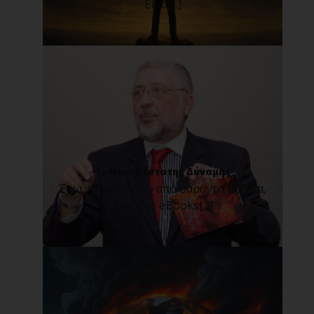
Είνα[...]
Το Μανιφέστο της Δύναμης
Έχω γράψει πάνω από σαράντα βιβλία,
δεκάδες eBooks[...]