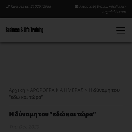
Καλέστε με: 2102512988
Αποστολή E-mail:
info@akis-
angelakis.com
Αρχική
>
ΑΡΘΡΟΓΡΑΦΙΑ ΗΜΕΡΑΣ
>
Η δύναμη του
“εδώ και τώρα”
Η δύναμη του "εδώ και τώρα"
Thu Dec 2020