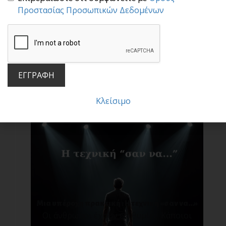
Προστασίας Προσωπικών Δεδομένων
Μην πέφτεις στην παγίδα των συγκρίσεων!
ΕΓΓΡΑΦΗ
Σ[...]
Κλείσιμο
Μια υπέροχη πρακτική : Η τεχνική «σαν να…»
Οι άνθρωποι έχουν επιθυμίες. Κάποιοι