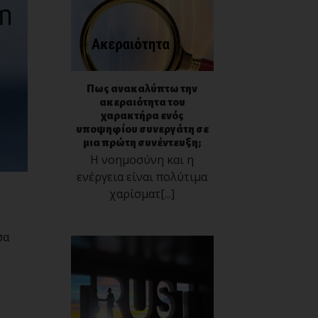
Πως ανακαλύπτω την
ακεραιότητα του
χαρακτήρα ενός
υποψηφίου συνεργάτη σε
μια πρώτη συνέντευξη;
Η νοημοσύνη και η
ενέργεια είναι πολύτιμα
χαρίσματ[...]
σα