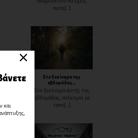
ανάμεσα στο να έχεις
αυτο[...]
×
βάνετε
Στο ξεκίνημα της
εβδομάδας...
Στο ξεκίνημα αυτής της
εβδομάδας, στέκομαι με
ταπε[...]
ν και
ανάπτυξης,