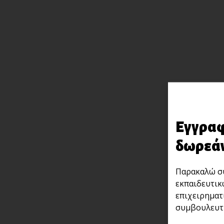
Εγγραφ
δωρεάν
Παρακαλώ συ
εκπαιδευτικ
επιχειρηματ
συμβουλευτι