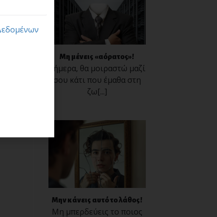
Δεδομένων
Μη μένεις «αόρατος»!
Σήμερα, θα μοιραστώ μαζί
σου κάτι που έμαθα στη
ζω[...]
Μην κάνεις αυτό το λάθος!
Μη μπερδεύεις το ποιος